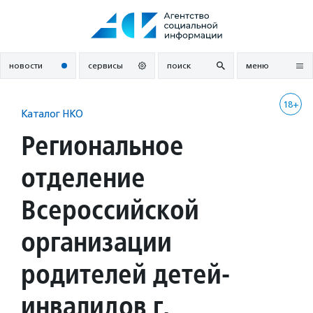
Перейти
к
содержанию
новости
сервисы
поиск
меню
18+
Каталог НКО
Региональное
отделение
Всероссийской
организации
родителей детей-
инвалидов г.