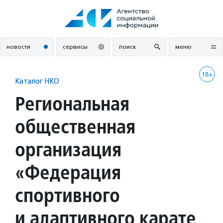
Перейти
к
содержанию
новости
сервисы
поиск
меню
18+
Каталог НКО
Региональная
общественная
организация
«Федерация
спортивного
и адаптивного карате