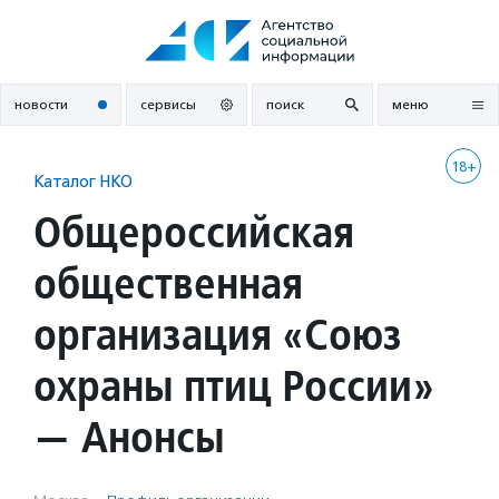
Перейти
к
содержанию
новости
сервисы
поиск
меню
18+
Каталог НКО
Общероссийская
общественная
организация «Союз
охраны птиц России»
— Анонсы