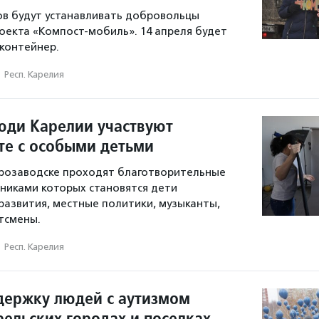
в будут устанавливать добровольцы
оекта «Компост-мобиль». 14 апреля будет
контейнер.
·
Респ. Карелия
юди Карелии участвуют
те с особыми детьми
трозаводске проходят благотворительные
тниками которых становятся дети
развития, местные политики, музыканты,
тсмены.
·
Респ. Карелия
держку людей с аутизмом
рельских городах и поселках