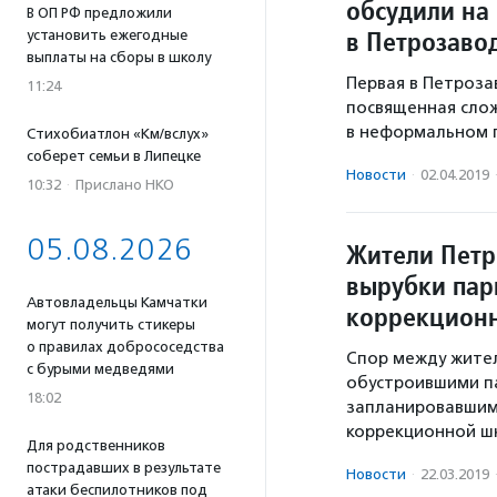
обсудили на
В ОП РФ предложили
в Петрозаво
установить ежегодные
выплаты на сборы в школу
Первая в Петроза
11:24
посвященная сло
в неформальном п
Стихобиатлон «Км/вслух»
соберет семьи в Липецке
Новости
·
02.04.2019
10:32
·
Прислано НКО
05.08.2026
Жители Петр
вырубки пар
Автовладельцы Камчатки
коррекционн
могут получить стикеры
о правилах добрососедства
Спор между жите
с бурыми медведями
обустроившими па
18:02
запланировавшими
коррекционной шк
Для родственников
пострадавших в результате
Новости
·
22.03.2019
атаки беспилотников под