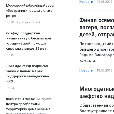
Новости
·
21.03.2019
Московский юбилейный забег
«Без границ» прошел в стиле
ретро
Финал «сямо
13:30
·
Прислано НКО
лагеря, пос
детей, отпра
Совфед поддержал
инициативу о бесплатной
Петрозаводский г
юридической помощи
сиротам старше 23 лет
бывшего директор
Вадима Виноградо
13:19
каждого.
Президент РФ подписал
Новости
·
18.03.2019
закон о новых мерах
поддержки молодежных
НКО
Многодетные
13:04
шефство над
Волонтеры Наставнического
центра преобразили
Общественная ор
территорию дома ребенка
благоустраивает 