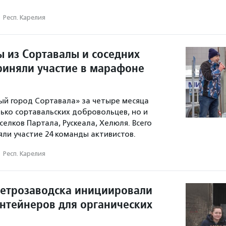
·
Респ. Карелия
 из Сортавалы и соседних
риняли участие в марафоне
й город Сортавала» за четыре месяца
ько сортавальских добровольцев, но и
елков Партала, Рускеала, Хелюля. Всего
яли участие 24 команды активистов.
·
Респ. Карелия
етрозаводска инициировали
онтейнеров для органических