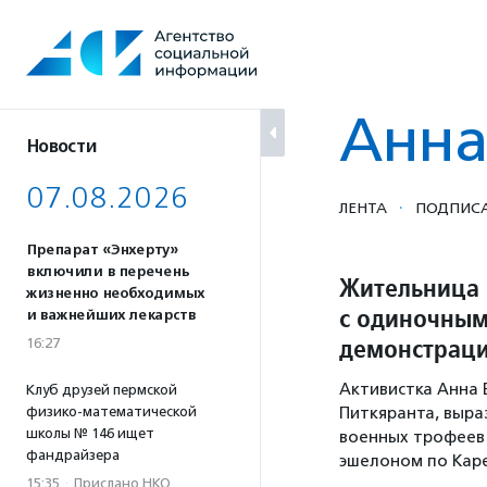
Перейти
к
содержанию
Анна
Новости
07.08.2026
·
ЛЕНТА
ПОДПИСА
Препарат «Энхерту»
включили в перечень
Жительница
жизненно необходимых
с одиночным
и важнейших лекарств
демонстраци
16:27
Активистка Анна 
Клуб друзей пермской
физико-математической
Питкяранта, выра
школы № 146 ищет
военных трофеев 
фандрайзера
эшелоном по Кар
15:35
·
Прислано НКО