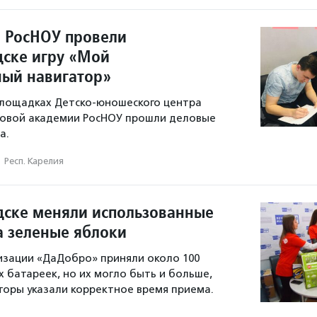
 РосНОУ провели
дске игру «Мой
ый навигатор»
 площадках Детско-юношеского центра
вовой академии РосНОУ прошли деловые
а.
·
Респ. Карелия
дске меняли использованные
а зеленые яблоки
изации «ДаДобро» приняли около 100
х батареек, но их могло быть и больше,
торы указали корректное время приема.