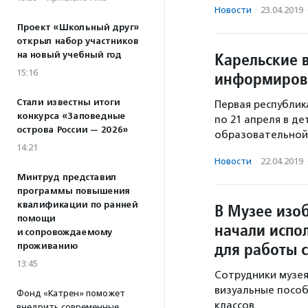
Новости
·
23.04.2019
Проект «Школьный друг»
открыл набор участников
Карельские 
на новый учебный год
15:16
информирова
Стали известны итоги
Первая республик
конкурса «Заповедные
по 21 апреля в д
острова России — 2026»
образовательной
14:21
Новости
·
22.04.2019
Минтруд представил
программы повышения
квалификации по ранней
В Музее изо
помощи
начали испо
и сопровождаемому
для работы 
проживанию
13:45
Сотрудники музея
визуальные пособ
Фонд «Катрен» поможет
классов.
внедрить современные