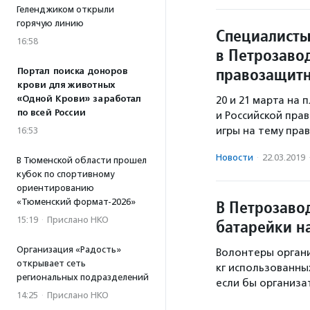
Геленджиком открыли
горячую линию
Специалисты
16:58
в Петрозаво
правозащитн
Портал поиска доноров
крови для животных
«Одной Крови» заработал
20 и 21 марта на
по всей России
и Российской пра
игры на тему прав
16:53
Новости
·
22.03.2019
В Тюменской области прошел
кубок по спортивному
ориентированию
«Тюменский формат-2026»
В Петрозаво
15:19
·
Прислано НКО
батарейки н
Организация «Радость»
Волонтеры орган
открывает сеть
кг использованны
региональных подразделений
если бы организа
14:25
·
Прислано НКО