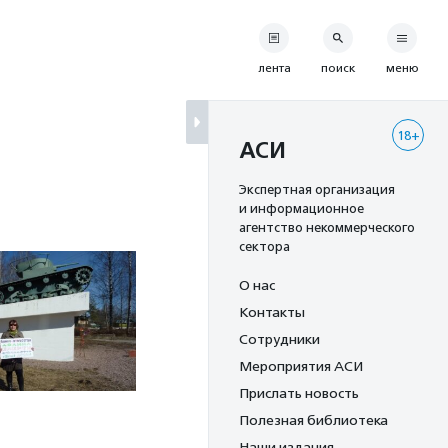
лента
поиск
меню
18+
АСИ
Экспертная организация
и информационное
агентство некоммерческого
сектора
О нас
Контакты
Сотрудники
Мероприятия АСИ
Прислать новость
Полезная библиотека
Наши издания