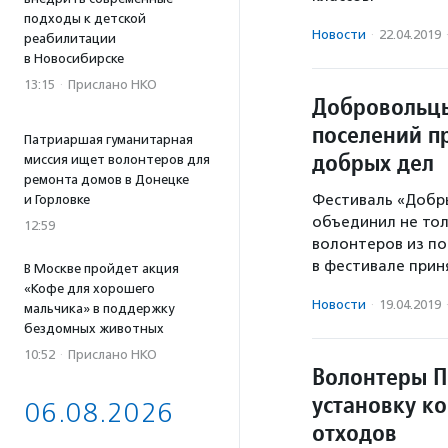
подходы к детской
Новости
·
22.04.2019
реабилитации
в Новосибирске
13:15
·
Прислано НКО
Добровольцы
поселений п
Патриаршая гуманитарная
добрых дел
миссия ищет волонтеров для
ремонта домов в Донецке
Фестиваль «Добры
и Горловке
объединил не тол
12:59
волонтеров из пос
в фестивале прин
В Москве пройдет акция
«Кофе для хорошего
Новости
·
19.04.2019
мальчика» в поддержку
бездомных животных
10:52
·
Прислано НКО
Волонтеры П
установку к
06.08.2026
отходов