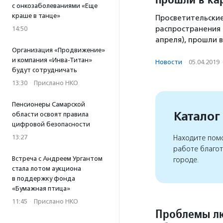
с онкозаболеваниями «Еще
краше в танце»
Просветительские
распространения 
14:50
апреля), прошли в
Организация «Продвижение»
и компания «Инва-Титан»
Новости
·
05.04.2019
будут сотрудничать
13:30
·
Прислано НКО
Пенсионеры Самарской
Каталог
области освоят правила
цифровой безопасности
13:27
Находите помо
работе благо
Встреча с Андреем Ургантом
городе.
стала лотом аукциона
в поддержку фонда
«Бумажная птица»
11:45
·
Прислано НКО
Проблемы лю