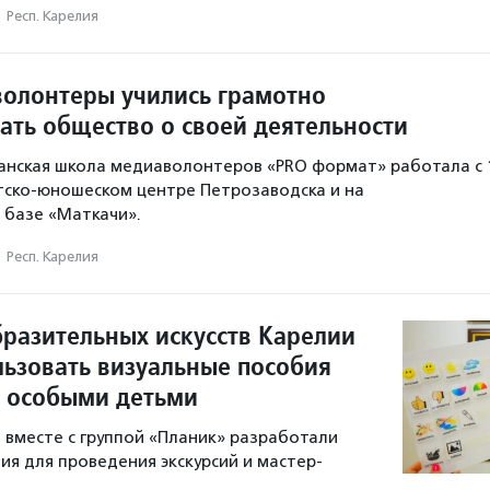
·
Респ. Карелия
волонтеры учились грамотно
ть общество о своей деятельности
анская школа медиаволонтеров «PRO формат» работала с 
етско-юношеском центре Петрозаводска и на
 базе «Маткачи».
·
Респ. Карелия
бразительных искусств Карелии
льзовать визуальные пособия
с особыми детьми
 вместе с группой «Планик» разработали
ия для проведения экскурсий и мастер-