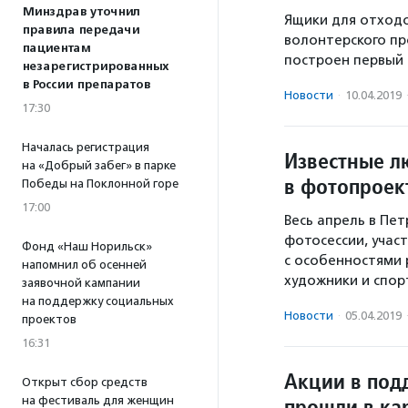
Минздрав уточнил
Ящики для отходо
правила передачи
волонтерского пр
пациентам
построен первый 
незарегистрированных
в России препаратов
Новости
·
10.04.2019
17:30
Началась регистрация
Известные л
на «Добрый забег» в парке
в фотопроек
Победы на Поклонной горе
17:00
Весь апрель в Пе
фотосессии, учас
Фонд «Наш Норильск»
с особенностями 
напомнил об осенней
художники и спор
заявочной кампании
на поддержку социальных
Новости
·
05.04.2019
проектов
16:31
Акции в под
Открыт сбор средств
прошли в ка
на фестиваль для женщин