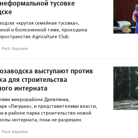
 неформальной тусовке
дске
водске «крутая семейная тусовка»,
жной и болезненной теме, проходила
ространстве Agriculture Club.
·
Респ. Карелия
озаводска выступают против
ка для строительства
ого интерната
лями микрорайона Древлянка,
рк «Лягушка», и представителями власти,
 в районе парка строительство новой
олы-интерната, пока не разрешен.
·
Респ. Карелия