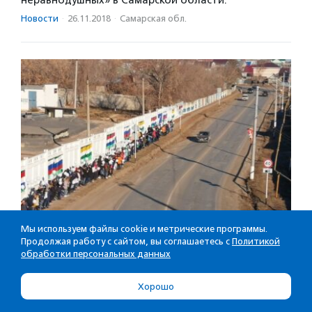
неравнодушных» в Самарской области.
Новости
·
26.11.2018
·
Самарская обл.
Мы используем файлы cookie и метрические программы.
Продолжая работу с сайтом, вы соглашаетесь с
Политикой
В Самаре волонтеры провели акцию
обработки персональных данных
в память жертв ДТП
Хорошо
Участники акции «Коридор памяти» выстроились