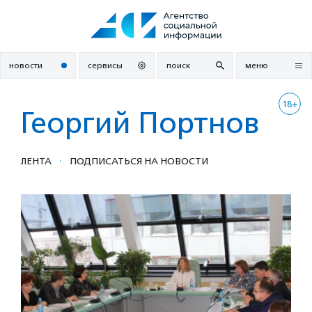
Перейти
к
содержанию
новости
сервисы
поиск
меню
18+
Георгий Портнов
·
ЛЕНТА
ПОДПИСАТЬСЯ НА НОВОСТИ