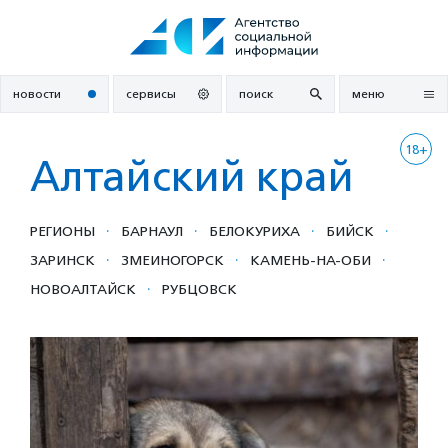
Перейти
к
содержанию
новости
сервисы
поиск
меню
18+
Алтайский край
·
·
·
·
РЕГИОНЫ
БАРНАУЛ
БЕЛОКУРИХА
БИЙСК
·
·
·
ЗАРИНСК
ЗМЕИНОГОРСК
КАМЕНЬ-НА-ОБИ
·
НОВОАЛТАЙСК
РУБЦОВСК