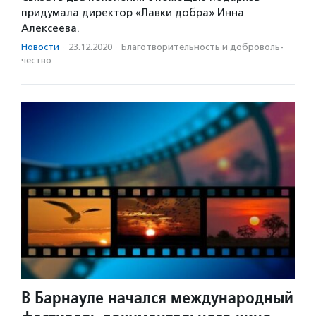
придумала директор «Лавки добра» Инна
Алексеева.
Новости
·
23.12.2020
·
Благотвори­тель­ность и доброволь­
чест­во
В Барнауле начался международный