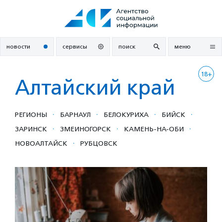
Перейти
к
содержанию
новости
сервисы
поиск
меню
18+
Алтайский край
·
·
·
·
РЕГИОНЫ
БАРНАУЛ
БЕЛОКУРИХА
БИЙСК
·
·
·
ЗАРИНСК
ЗМЕИНОГОРСК
КАМЕНЬ-НА-ОБИ
·
НОВОАЛТАЙСК
РУБЦОВСК