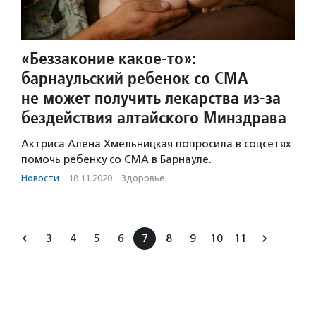
«Беззаконие какое-то»:
барнаульский ребенок со СМА
не может получить лекарства из-за
бездействия алтайского Минздрава
Актриса Алена Хмельницкая попросила в соцсетях
помочь ребенку со СМА в Барнауле.
Новости
·
18.11.2020
·
Здоровье
3
4
5
6
7
8
9
10
11