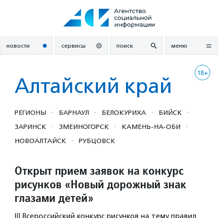
Перейти
к
содержанию
новости
сервисы
поиск
меню
18+
Алтайский край
·
·
·
·
РЕГИОНЫ
БАРНАУЛ
БЕЛОКУРИХА
БИЙСК
·
·
·
ЗАРИНСК
ЗМЕИНОГОРСК
КАМЕНЬ-НА-ОБИ
·
НОВОАЛТАЙСК
РУБЦОВСК
Открыт прием заявок на конкурс
рисунков «Новый дорожный знак
глазами детей»
III Всероссийский конкурс рисунков на тему правил