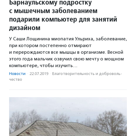
Барнаульскому подростку
с мышечным заболеванием
подарили компьютер для занятий
дизайном
У Саши Лощинина миопатия Ульриха, заболевание,
при котором постепенно отмирают
и перерождаются все мышцы в организме. Весной
этого года мальчик озвучил свою мечту о мощном
компьютере, чтобы изучить…
Новости
·
22.07.2019
·
Благотвори­тель­ность и доброволь­
чест­во