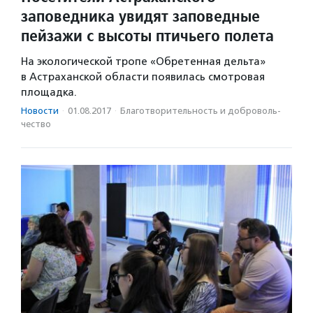
заповедника увидят заповедные
пейзажи с высоты птичьего полета
На экологической тропе «Обретенная дельта»
в Астраханской области появилась смотровая
площадка.
Новости
·
01.08.2017
·
Благотвори­тель­ность и доброволь­
чест­во