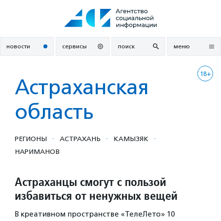
Перейти
к
содержанию
новости
сервисы
поиск
меню
18+
Астраханская
область
·
·
·
РЕГИОНЫ
АСТРАХАНЬ
КАМЫЗЯК
НАРИМАНОВ
Астраханцы смогут с пользой
избавиться от ненужных вещей
В креативном пространстве «ТелеЛето» 10