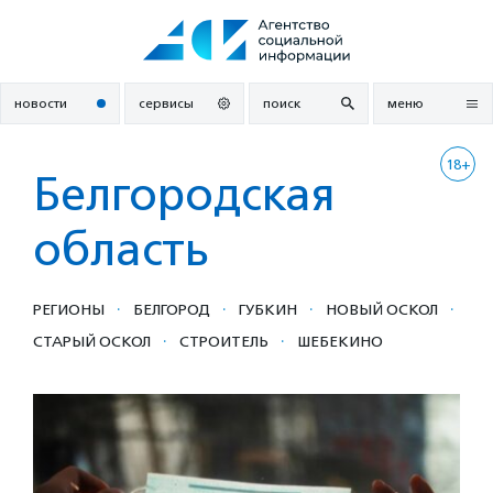
Перейти
к
содержанию
новости
сервисы
поиск
меню
18+
Белгородская
область
·
·
·
·
РЕГИОНЫ
БЕЛГОРОД
ГУБКИН
НОВЫЙ ОСКОЛ
·
·
СТАРЫЙ ОСКОЛ
СТРОИТЕЛЬ
ШЕБЕКИНО