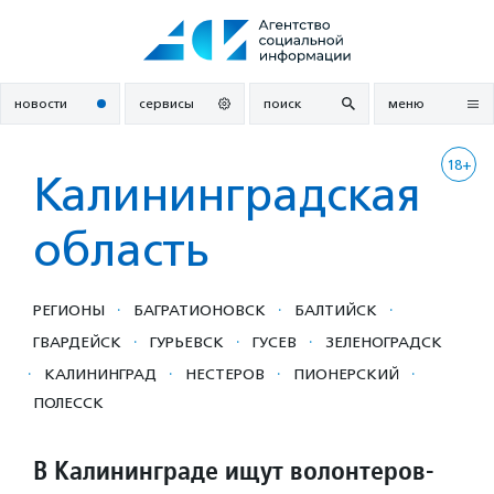
Перейти
к
содержанию
новости
сервисы
поиск
меню
18+
Калининградская
область
·
·
·
РЕГИОНЫ
БАГРАТИОНОВСК
БАЛТИЙСК
·
·
·
ГВАРДЕЙСК
ГУРЬЕВСК
ГУСЕВ
ЗЕЛЕНОГРАДСК
·
·
·
·
КАЛИНИНГРАД
НЕСТЕРОВ
ПИОНЕРСКИЙ
ПОЛЕССК
В Калининграде ищут волонтеров-