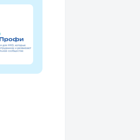
Проводники социаль
изменений
Это ресурс, созданный для осмысле
НКО за 30 лет и размышлений об об