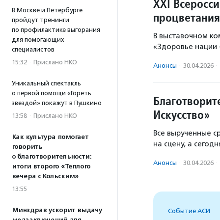
XXI Всеросс
В Москве и Петербурге
процветания
пройдут тренинги
по профилактике выгорания
В выставочном ко
для помогающих
«Здоровье нации 
специалистов
15:32
·
Прислано НКО
Анонсы
·
30.04.2026
·
Уникальный спектакль
о первой помощи «Гореть
Благотворит
звездой» покажут в Пушкино
Искусство»
13:58
·
Прислано НКО
Все вырученные с
Как культура помогает
на сцену, а сегод
говорить
о благотворительности:
Анонсы
·
30.04.2026
·
итоги второго «Теплого
вечера с Кольским»
13:55
Минздрав ускорит выдачу
Событие АСИ