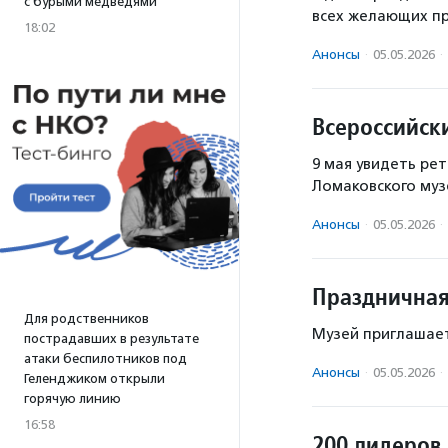
с бурыми медведями
всех желающих пр
18:02
Анонсы
·
05.05.2026
·
Всероссийск
9 мая увидеть ре
Ломаковского муз
Анонсы
·
05.05.2026
·
Праздничная
Для родственников
Музей приглашае
пострадавших в результате
атаки беспилотников под
Анонсы
·
05.05.2026
·
Геленджиком открыли
горячую линию
16:58
200 лидеров