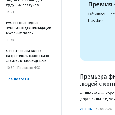
медзаключений для
Премия
будущих опекунов
13:21
Объявлены ла
Профи».
РЭО готовит сервис
«Экопульс» для ликвидации
мусорных свалок
11:55
Открыт прием заявок
на фестиваль малого кино
«Рамка» в Нижнеудинске
10:32
·
Прислано НКО
Премьера фи
Все новости
людей с ког
«Лялечка» — коро
друга сильнее, че
Анонсы
·
30.04.2026
·