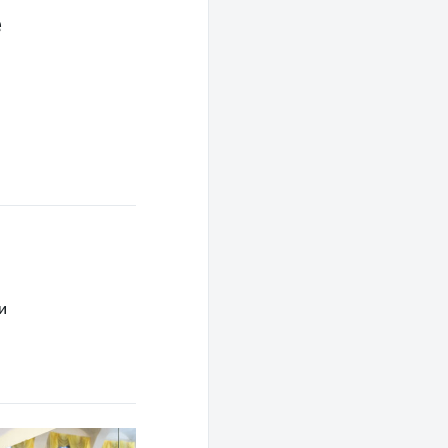
е
-
и