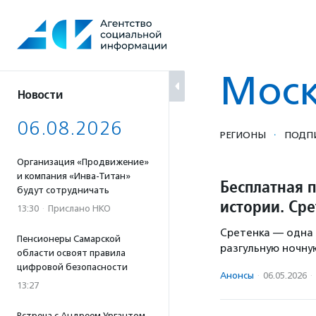
Перейти
к
содержанию
Мос
Новости
06.08.2026
·
РЕГИОНЫ
ПОДП
Организация «Продвижение»
и компания «Инва-Титан»
Бесплатная 
будут сотрудничать
истории. Ср
13:30
·
Прислано НКО
Сретенка — одна 
Пенсионеры Самарской
разгульную ночну
области освоят правила
цифровой безопасности
Анонсы
·
06.05.2026
·
13:27
Встреча с Андреем Ургантом