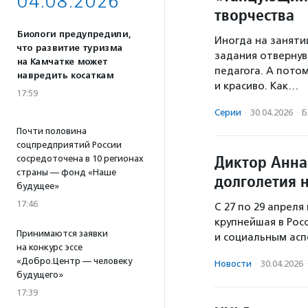
04.08.2026
творчества
Биологи предупредили,
Иногда на заняти
что развитие туризма
задания отвернув
на Камчатке может
педагога. А потом
навредить косаткам
и красиво. Как…
17:59
Серии
·
30.04.2026
·
Б
Почти половина
соцпредприятий России
Диктор Анна
сосредоточена в 10 регионах
страны — фонд «Наше
долголетия 
будущее»
17:46
С 27 по 29 апрел
крупнейшая в Рос
Принимаются заявки
и социальным асп
на конкурс эссе
«Добро.Центр — человеку
Новости
·
30.04.2026
будущего»
17:39