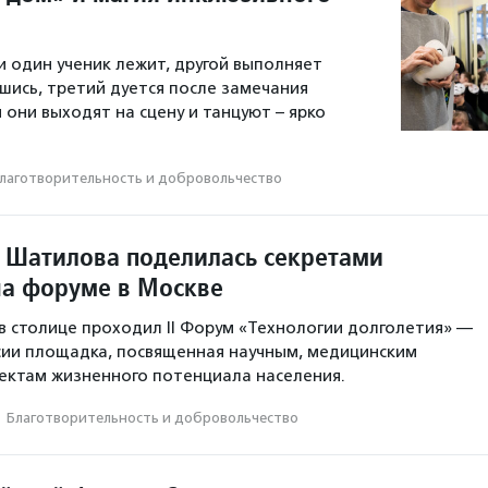
и один ученик лежит, другой выполняет
шись, третий дуется после замечания
 они выходят на сцену и танцуют – ярко
лаготвори­тель­ность и доброволь­чест­во
 Шатилова поделилась секретами
на форуме в Москве
я в столице проходил II Форум «Технологии долголетия» —
сии площадка, посвященная научным, медицинским
ектам жизненного потенциала населения.
·
Благотвори­тель­ность и доброволь­чест­во