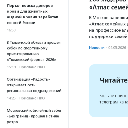
«Атлас семе
Портал поиска доноров
крови для животных
«Одной Крови» заработал
В Москве заверши
по всей России
«Атлас семейных 
на профессиональ
16:53
поддержки семей 
В Тюменской области прошел
Новости
·
04.05.2026
кубок по спортивному
ориентированию
«Тюменский формат-2026»
15:19
·
Прислано НКО
Читайте
Организация «Радость»
открывает сеть
региональных подразделений
Больше новос
14:25
·
Прислано НКО
телеграм-кан
Московский юбилейный забег
«Без границ» прошел в стиле
ретро