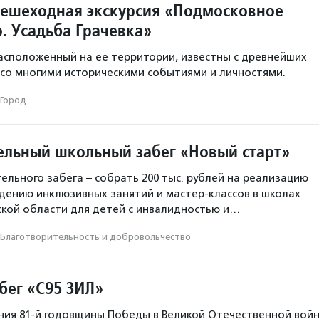
пешеходная экскурсия «Подмосковное
. Усадьба Грачевка»
расположенный на ее территории, известны с древнейших
 со многими историческими событиями и личностями.
Город
ельный школьный забег «Новый старт»
ельного забега – собрать 200 тыс. рублей на реализацию
дению инклюзивных занятий и мастер-классов в школах
кой области для детей с инвалидностью и…
Благотвори­тель­ность и доброволь­чест­во
бег «С95 ЗИЛ»
ния 81-й годовщины Победы в Великой Отечественной вой