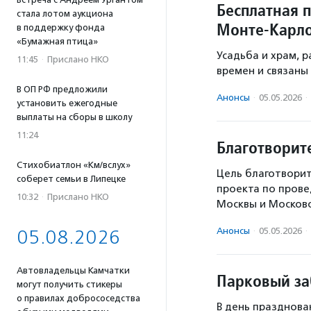
Бесплатная 
стала лотом аукциона
Монте-Карло
в поддержку фонда
«Бумажная птица»
Усадьба и храм, 
11:45
·
Прислано НКО
времен и связаны
В ОП РФ предложили
Анонсы
·
05.05.2026
·
установить ежегодные
выплаты на сборы в школу
11:24
Благотворит
Стихобиатлон «Км/вслух»
Цель благотворит
соберет семьи в Липецке
проекта по прове
10:32
·
Прислано НКО
Москвы и Московс
Анонсы
·
05.05.2026
·
05.08.2026
Автовладельцы Камчатки
Парковый за
могут получить стикеры
о правилах добрососедства
В день празднова