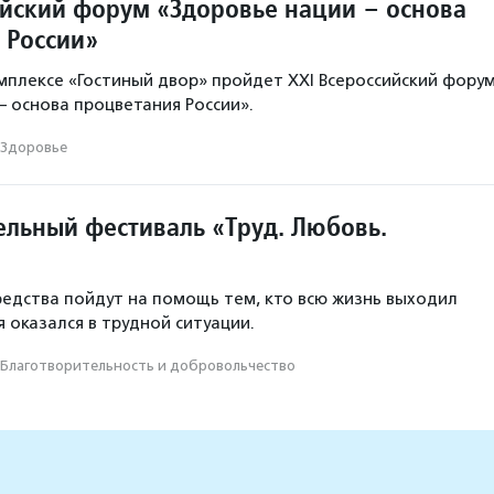
ийский форум «Здоровье нации – основа
 России»
мплексе «Гостиный двор» пройдет XXI Всероссийский фору
– основа процветания России».
Здоровье
ельный фестиваль «Труд. Любовь.
редства пойдут на помощь тем, кто всю жизнь выходил
ня оказался в трудной ситуации.
Благотвори­тель­ность и доброволь­чест­во