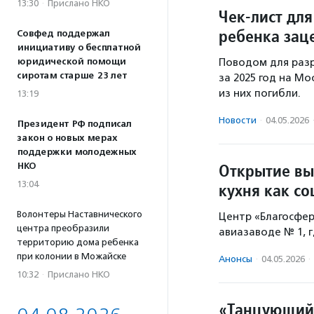
13:30
·
Прислано НКО
Чек-лист дл
ребенка зац
Совфед поддержал
инициативу о бесплатной
юридической помощи
Поводом для разр
сиротам старше 23 лет
за 2025 год на М
из них погибли.
13:19
Новости
·
04.05.2026
Президент РФ подписал
закон о новых мерах
поддержки молодежных
Открытие вы
НКО
13:04
кухня как с
Волонтеры Наставнического
Центр «Благосфер
центра преобразили
авиазаводе № 1, г
территорию дома ребенка
при колонии в Можайске
Анонсы
·
04.05.2026
·
10:32
·
Прислано НКО
«Танцующий 