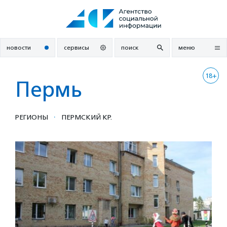
Перейти
к
содержанию
новости
сервисы
поиск
меню
18+
Пермь
·
РЕГИОНЫ
ПЕРМСКИЙ КР.