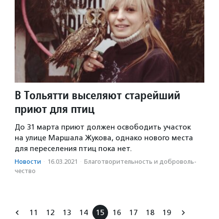
В Тольятти выселяют старейший
приют для птиц
До 31 марта приют должен освободить участок
на улице Маршала Жукова, однако нового места
для переселения птиц пока нет.
Новости
·
16.03.2021
·
Благотвори­тель­ность и доброволь­
чест­во
11
12
13
14
15
16
17
18
19