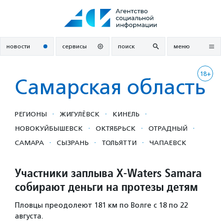
Перейти
к
содержанию
новости
сервисы
поиск
меню
18+
Самарская область
·
·
·
РЕГИОНЫ
ЖИГУЛЁВСК
КИНЕЛЬ
·
·
·
НОВОКУЙБЫШЕВСК
ОКТЯБРЬСК
ОТРАДНЫЙ
·
·
·
САМАРА
СЫЗРАНЬ
ТОЛЬЯТТИ
ЧАПАЕВСК
Участники заплыва X-Waters Samara
собирают деньги на протезы детям
Пловцы преодолеют 181 км по Волге с 18 по 22
августа.