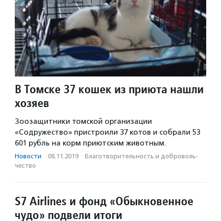
В Томске 37 кошек из приюта нашли
хозяев
Зоозащитники томской организации
«Содружество» пристроили 37 котов и собрали 53
601 рубль на корм приютским животным.
Новости
·
08.11.2019
·
Благотвори­тель­ность и доброволь­
чест­во
S7 Airlines и фонд «Обыкновенное
чудо» подвели итоги