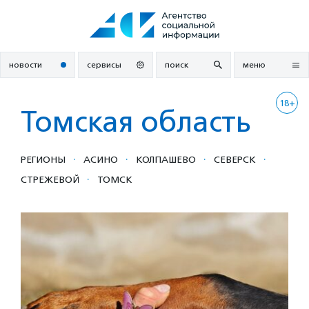
Перейти
к
содержанию
новости
сервисы
поиск
меню
18+
Томская область
·
·
·
·
РЕГИОНЫ
АСИНО
КОЛПАШЕВО
СЕВЕРСК
·
СТРЕЖЕВОЙ
ТОМСК