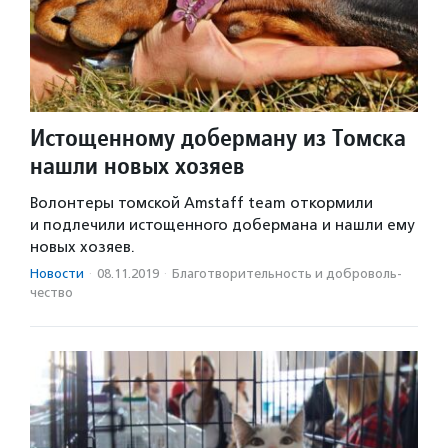
Истощенному доберману из Томска
нашли новых хозяев
Волонтеры томской Amstaff team откормили
и подлечили истощенного добермана и нашли ему
новых хозяев.
Новости
·
08.11.2019
·
Благотвори­тель­ность и доброволь­
чест­во