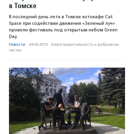
в Томске
В последний день лета в Томске котокафе Cat
Space при содействии движения «Зеленый луч»
провели фестиваль под открытым небом Green
Day.
Новости
·
04.09.2019
·
Благотвори­тель­ность и доброволь­
чест­во