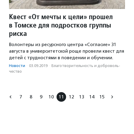
Квест «От мечты к цели» прошел
в Томске для подростков группы
риска
Волонтеры из ресурсного центра «Согласие» 31
августа в университетской роще провели квест для
детей с трудностями в поведении и обучении.
Новости
·
03.09.2019
·
Благотвори­тель­ность и доброволь­
чест­во
7
8
9
10
11
12
13
14
15