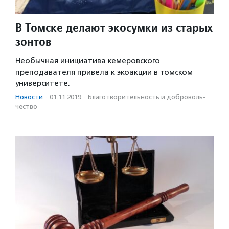
В Томске делают экосумки из старых
зонтов
Необычная инициатива кемеровского
преподавателя привела к экоакции в томском
университете.
Новости
·
01.11.2019
·
Благотвори­тель­ность и доброволь­
чест­во