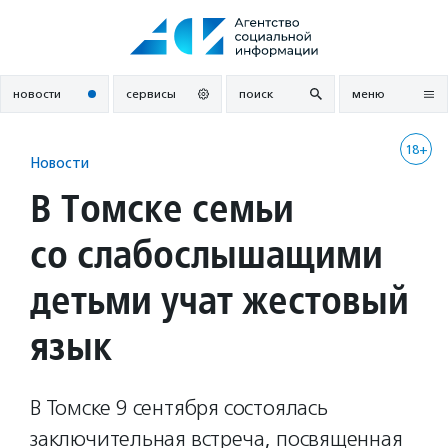
Перейти
к
содержанию
новости
сервисы
поиск
меню
18+
Новости
В Томске семьи
со слабослышащими
детьми учат жестовый
язык
В Томске 9 сентября состоялась
заключительная встреча, посвященная