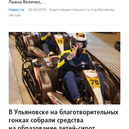
Лиана Величко,…
Новости
·
30.04.2019
·
Благотвори­тель­ность и доброволь­
чест­во
В Ульяновске на благотворительных
гонках собрали средства
на образование детей-сирот