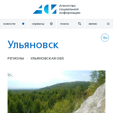
Перейти
к
содержанию
новости
сервисы
поиск
меню
18+
Ульяновск
·
РЕГИОНЫ
УЛЬЯНОВСКАЯ ОБЛ.