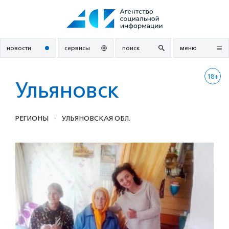
Перейти
к
содержанию
новости
сервисы
поиск
меню
18+
Ульяновск
·
РЕГИОНЫ
УЛЬЯНОВСКАЯ ОБЛ.