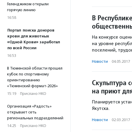
Геленджиком открыли
горячую линию
В Республик
16:58
общественны
Портал поиска доноров
крови для животных
На конкурсе оце
«Одной Крови» заработал
на уровне респуб
по всей России
поселений, трудо
16:53
Новости
·
04.05.2017
В Тюменской области прошел
кубок по спортивному
ориентированию
Скульптура 
«Тюменский формат-2026»
на приют дл
15:19
·
Прислано НКО
Планируется устан
Организация «Радость»
Якутска.
открывает сеть
региональных подразделений
Новости
·
02.03.2017
14:25
·
Прислано НКО