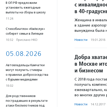
с инвалидно
В ОП РФ предложили
установить ежегодные
в 40-градус
выплаты на сборы в школу
11:24
Женщина в инвали
в здание аэропор
Стихобиатлон «Км/вслух»
вынуждена была н
соберет семьи в Липецке
Новости
·
19.01.2018
10:32
·
Прислано НКО
05.08.2026
Добра хватае
в Москве ит
Автовладельцы Камчатки
и бизнесом
могут получить стикеры
о правилах добрососедства
С 2018 года поста
с бурыми медведями
получать компенс
18:02
ежеквартально, ка
во многих других 
Для родственников
пострадавших в результате
Новости
·
14.12.2017
атаки беспилотников под