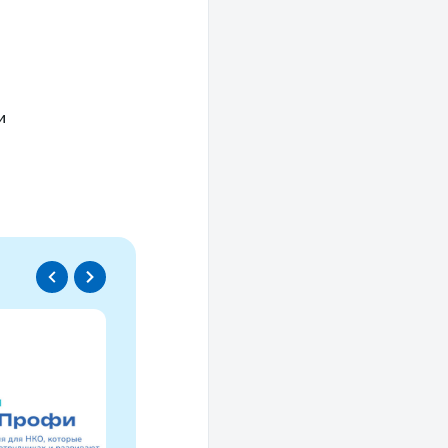
и
Спецпроект
Проводники социаль
изменений
Это ресурс, созданный для осмысле
НКО за 30 лет и размышлений об об