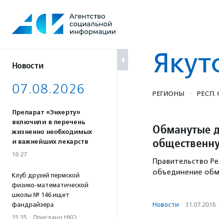
Перейти
к
содержанию
Якут
Новости
07.08.2026
·
РЕГИОНЫ
РЕСП.
Препарат «Энхерту»
включили в перечень
Обманутые д
жизненно необходимых
общественн
и важнейших лекарств
16:27
Правительство Ре
объединение обм
Клуб друзей пермской
физико-математической
школы № 146 ищет
фандрайзера
Новости
·
31.07.2018
15:35
·
Прислано НКО