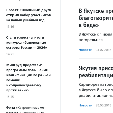
В Якутске п
Проект «Школьный друг»
открыл набор участников
благотворит
на новый учебный год
в беде»
15:16
В Якутске с 1 июл
Стали известны итоги
погорельцев.
конкурса «Заповедные
острова России — 2026»
Новости
·
03.07.2018
14:21
Минтруд представил
Якутия прис
программы повышения
реабилитац
квалификации по ранней
помощи
Кардиоревматоло
и сопровождаемому
в Якутске было о
проживанию
реабилитационны
13:45
Новости
·
28.06.2018
Фонд «Катрен» поможет
внедрить современные