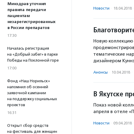
Минздрав уточнил
Новости
·
18.04.2018
правила передачи
пациентам
незарегистрированных
Благотворит
в России препаратов
17:30
Новую коллекцию 
продемонстрирова
Началась регистрация
тематические нар
на «Добрый забег» в парке
дизайнером Куннэ
Победы на Поклонной горе
17:00
Анонсы
·
10.04.2018
·
Фонд «Наш Норильск»
напомнил об осенней
В Якутске п
заявочной кампании
на поддержку социальных
Показ новой колл
проектов
апреля в отеле «П
16:31
Новости
·
09.04.2018
Открыт сбор средств
на фестиваль для женщин