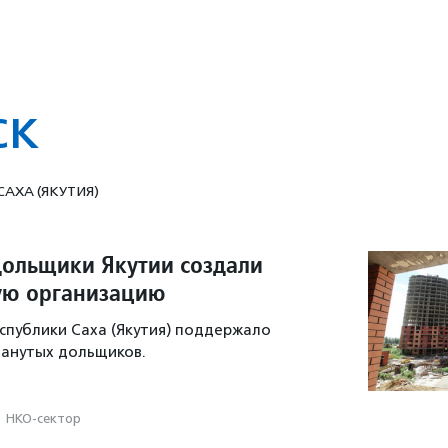
ск
 САХА (ЯКУТИЯ)
ольщики Якутии создали
ую организацию
спублики Саха (Якутия) поддержало
анутых дольщиков.
·
НКО-сектор