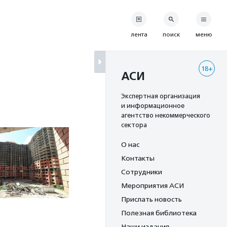
лента
поиск
меню
18+
АСИ
Экспертная организация
и информационное
агентство некоммерческого
сектора
О нас
Контакты
Сотрудники
Мероприятия АСИ
Прислать новость
Полезная библиотека
Наши издания