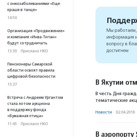
с онкозаболеваниями «Еще
краше в танце»
14:50
Поддерж
Мы работаем, 
Организация «Продвижение»
информация и
и компания «Инва-Титан»
будут сотрудничать
вопросу в бла
достигнем
13:30
·
Прислано НКО
Пенсионеры Самарской
области освоят правила
цифровой безопасности
В Якутии от
13:27
В честь Дня гражд
Встреча с Андреем Ургантом
тематические акц
стала лотом аукциона
в поддержку фонда
Новости
·
02.04.2018
«Бумажная птица»
11:45
·
Прислано НКО
В аэропорту