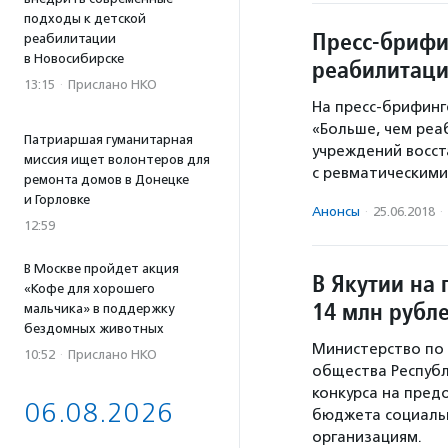
подходы к детской
Пресс-брифи
реабилитации
в Новосибирске
реабилитац
13:15
·
Прислано НКО
На пресс-брифинг
«Больше, чем реа
Патриаршая гуманитарная
учреждений восс
миссия ищет волонтеров для
с ревматическим
ремонта домов в Донецке
и Горловке
Анонсы
·
25.06.2018
·
12:59
В Москве пройдет акция
В Якутии на
«Кофе для хорошего
14 млн рубл
мальчика» в поддержку
бездомных животных
Министерство по 
10:52
·
Прислано НКО
общества Республ
конкурса на пред
06.08.2026
бюджета социаль
организациям.