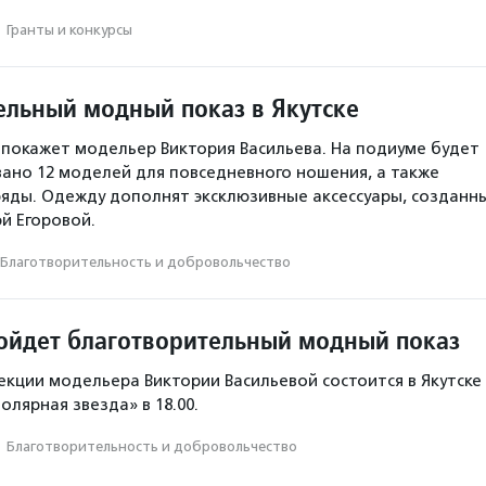
·
Гранты и конкурсы
ельный модный показ в Якутске
покажет модельер Виктория Васильева. На подиуме будет
но 12 моделей для повседневного ношения, а также
яды. Одежду дополнят эксклюзивные аксессуары, созданн
й Егоровой.
Благотвори­тель­ность и доброволь­чест­во
ройдет благотворительный модный показ
екции модельера Виктории Васильевой состоится в Якутске 
олярная звезда» в 18.00.
·
Благотвори­тель­ность и доброволь­чест­во