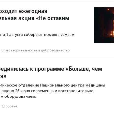
роходит ежегодная
ельная акция «Не оставим
я по 1 августа собирают помощь семьям
·
Благотвори­тель­ность и доброволь­чест­во
оединилась к программе «Больше, чем
ия»
гическое отделение Национального центра медицины
снащено 26 июня современным восстановительно-
м оборудованием.
·
Здоровье