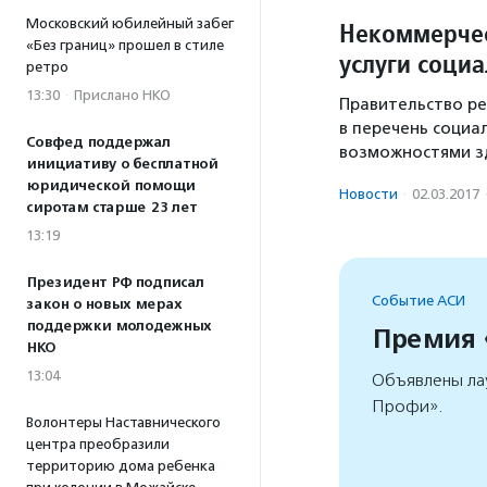
Московский юбилейный забег
Некоммерчес
«Без границ» прошел в стиле
услуги социа
ретро
13:30
·
Прислано НКО
Правительство ре
в перечень социа
Совфед поддержал
возможностями з
инициативу о бесплатной
юридической помощи
Новости
·
02.03.2017
сиротам старше 23 лет
13:19
Президент РФ подписал
Событие АСИ
закон о новых мерах
поддержки молодежных
Премия
НКО
13:04
Объявлены ла
Профи».
Волонтеры Наставнического
центра преобразили
территорию дома ребенка