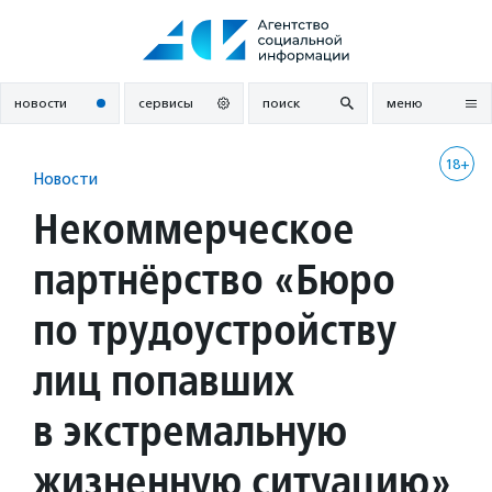
Перейти
к
содержанию
новости
сервисы
поиск
меню
18+
Новости
Некоммерческое
партнёрство «Бюро
по трудоустройству
лиц попавших
в экстремальную
жизненную ситуацию»