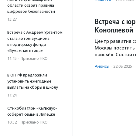
области освоят правила
цифровой безопасности
Встреча с ю
13:27
Коноплевой
Встреча с Андреем Ургантом
стала лотом аукциона
Центр развития 
в поддержку фонда
Москвы посетить 
«Бумажная птица»
прием!». Состоит
11:45
·
Прислано НКО
Анонсы
·
22.08.2025
·
В ОП РФ предложили
установить ежегодные
выплаты на сборы в школу
11:24
Стихобиатлон «Км/вслух»
соберет семьи в Липецке
10:32
·
Прислано НКО