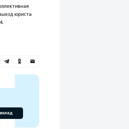
коллективная
 выезд юриста
4.
 вклад