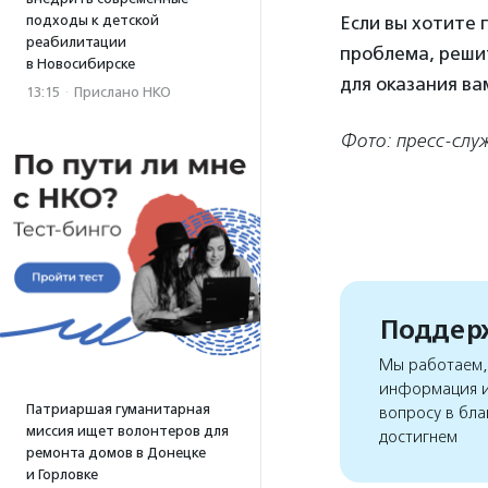
подходы к детской
Если вы хотите 
реабилитации
проблема, решит
в Новосибирске
для оказания ва
13:15
·
Прислано НКО
Фото: пресс-сл
Поддерж
Мы работаем, 
информация и
Патриаршая гуманитарная
вопросу в бла
миссия ищет волонтеров для
достигнем
ремонта домов в Донецке
и Горловке