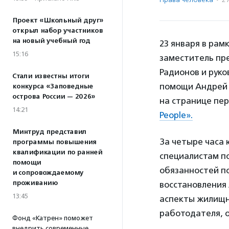
Проект «Школьный друг»
открыл набор участников
на новый учебный год
23 января в рам
15:16
заместитель пр
Радионов и рук
Стали известны итоги
помощи Андрей 
конкурса «Заповедные
острова России — 2026»
на странице пе
14:21
People».
Минтруд представил
За четыре часа 
программы повышения
квалификации по ранней
специалистам п
помощи
обязанностей п
и сопровождаемому
проживанию
восстановления 
13:45
аспекты жилищно
работодателя, 
Фонд «Катрен» поможет
внедрить современные