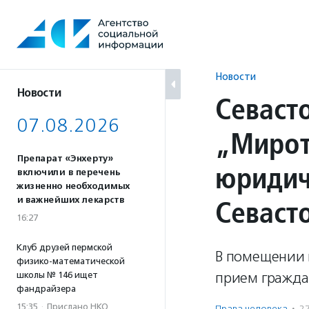
Перейти
к
содержанию
Новости
Новости
Севаст
07.08.2026
„Мирот
Препарат «Энхерту»
юридич
включили в перечень
жизненно необходимых
Севаст
и важнейших лекарств
16:27
Клуб друзей пермской
В помещении 
физико-математической
прием гражда
школы № 146 ищет
фандрайзера
15:35
·
Прислано НКО
Права человека
·
2