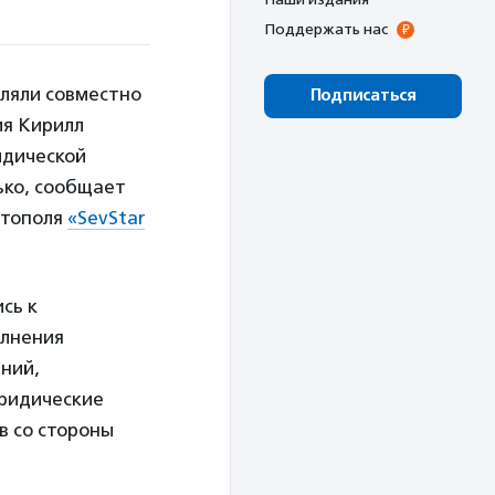
Поддержать нас
вляли совместно
Подписаться
ия Кирилл
идической
ько, сообщает
стополя
«SevStar
сь к
олнения
ний,
юридические
в со стороны