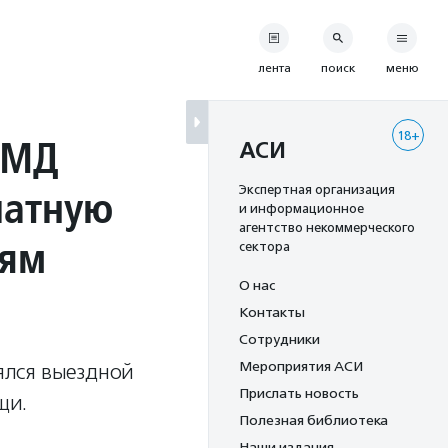
лента
поиск
меню
18+
«МД
АСИ
латную
Экспертная организация
и информационное
агентство некоммерческого
лям
сектора
О нас
Контакты
Сотрудники
Мероприятия АСИ
ялся выездной
Прислать новость
щи.
Полезная библиотека
Наши издания