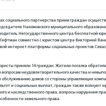
ках социального партнерства прием граждан осущест
едседателя Нахимовского муниципального образован
оводитель Негосударственного центра бесплатной юр
Гефтман совместно с юристом центра Викторией Ван
рвой интернет-платформы социальных проектов Сева
юристы приняли 14 граждан. Жители поселка обратили
о вопросам неудовлетворительного качества и невып
о обслуживанию домов со стороны управляющих компа
льгот и социальных выплат, граждан также волнуют 
го и наследственного права, вопросы нарушения пра
особенности земельного права.