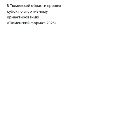
В Тюменской области прошел
кубок по спортивному
ориентированию
«Тюменский формат-2026»
15:19
·
Прислано НКО
Организация «Радость»
открывает сеть
региональных подразделений
14:25
·
Прислано НКО
Московский юбилейный забег
«Без границ» прошел в стиле
ретро
13:30
·
Прислано НКО
Совфед поддержал
инициативу о бесплатной
Об агентстве
юридической помощи
сиротам старше 23 лет
Об агентстве