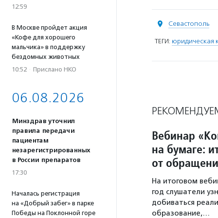
12:59
Севастополь
В Москве пройдет акция
«Кофе для хорошего
ТЕГИ:
юридическая 
мальчика» в поддержку
бездомных животных
10:52
·
Прислано НКО
06.08.2026
РЕКОМЕНДУЕ
Минздрав уточнил
правила передачи
Вебинар «Ко
пациентам
на бумаге: 
незарегистрированных
от обращени
в России препаратов
17:30
На итоговом веби
год слушатели уз
Началась регистрация
добиваться реали
на «Добрый забег» в парке
образование,…
Победы на Поклонной горе