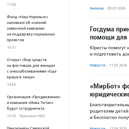
17:00
Анонсы
·
09.07.2026
·
Фонд «Наш Норильск»
напомнил об осенней
Госдума при
заявочной кампании
на поддержку социальных
помощи для
проектов
16:31
Юристы помогут и
и подготовить до
Открыт сбор средств
Новости
·
11.03.2026
на фестиваль для женщин
с онкозаболеваниями «Еще
краше в танце»
«МирБот» ф
14:50
юридически
Организация «Продвижение»
и компания «Инва-Титан»
Благотворительн
будут сотрудничать
родителям детей
13:30
·
Прислано НКО
и бесплатно полу
Пенсионеры Самарской
Новости
·
17.09.2025