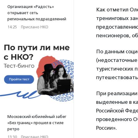
Организация «Радость»
Как отметил Оле
открывает сеть
тренинговых зан
региональных подразделений
предоставлению
14:25
·
Прислано НКО
пенсионеров, о
По данным соци
(недостаточные
туристических п
путешествовать
При реализации
выделенные в к
Российской Феде
Московский юбилейный забег
проведенного О
«Без границ» прошел в стиле
России».
ретро
13:30
·
Прислано НКО