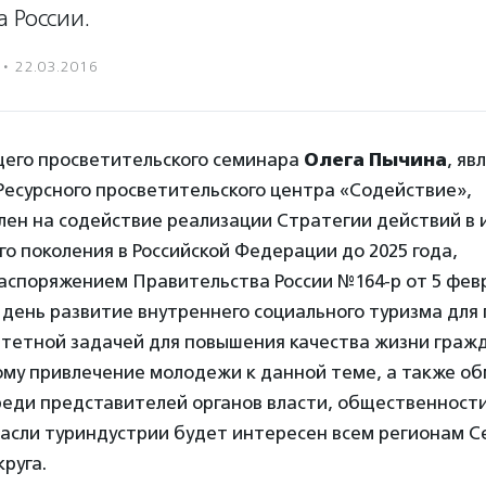
 России.
·
22.03.2016
щего просветительского семинара
Олега Пычина
, яв
есурсного просветительского центра «Содействие»,
лен на содействие реализации Стратегии действий в 
о поколения в Российской Федерации до 2025 года,
споряжением Правительства России №164-р от 5 февр
день развитие внутреннего социального туризма для
итетной задачей для повышения качества жизни граж
ому привлечение молодежи к данной теме, а также о
еди представителей органов власти, общественности
расли туриндустрии будет интересен всем регионам С
руга.