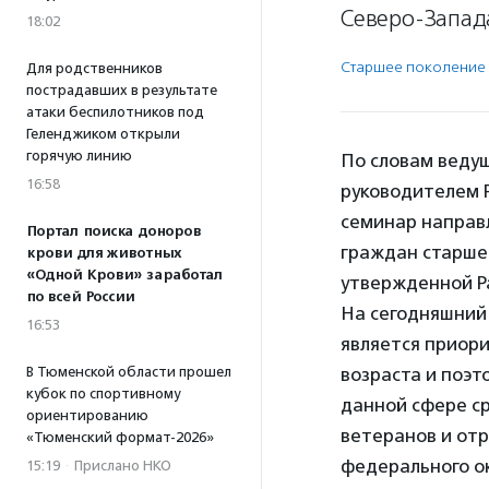
Северо-Запада
18:02
Старшее поколение
Для родственников
пострадавших в результате
атаки беспилотников под
Геленджиком открыли
горячую линию
По словам веду
16:58
руководителем Р
семинар направ
Портал поиска доноров
граждан старшег
крови для животных
«Одной Крови» заработал
утвержденной Ра
по всей России
На сегодняшний 
16:53
является приор
В Тюменской области прошел
возраста и поэт
кубок по спортивному
данной сфере ср
ориентированию
ветеранов и от
«Тюменский формат-2026»
федерального ок
15:19
·
Прислано НКО