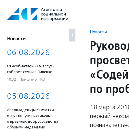
Перейти
к
содержанию
Новости
Новости
Руково
06.08.2026
просве
Стихобиатлон «Км/вслух»
«Содей
соберет семьи в Липецке
10:32
·
Прислано НКО
по про
05.08.2026
18 марта 2016
Автовладельцы Камчатки
первый неком
могут получить стикеры
о правилах добрососедства
познавательн
с бурыми медведями