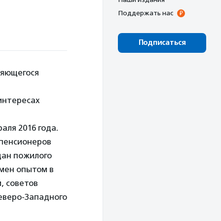
Поддержать нас
Подписаться
ляющегося
интересах
аля 2016 года.
 пенсионеров
дан пожилого
бмен опытом в
, советов
еверо-Западного