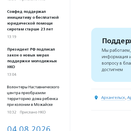
Совфед поддержал
инициативу о бесплатной
юридической помощи
сиротам старше 23 лет
13:19
Поддерж
Президент РФ подписал
Мы работаем, 
закон о новых мерах
информация и
поддержки молодежных
вопросу в бла
НКО
достигнем
13:04
Волонтеры Наставнического
центра преобразили
Архангельск
,
А
территорию дома ребенка
при колонии в Можайске
10:32
·
Прислано НКО
04.08.2026