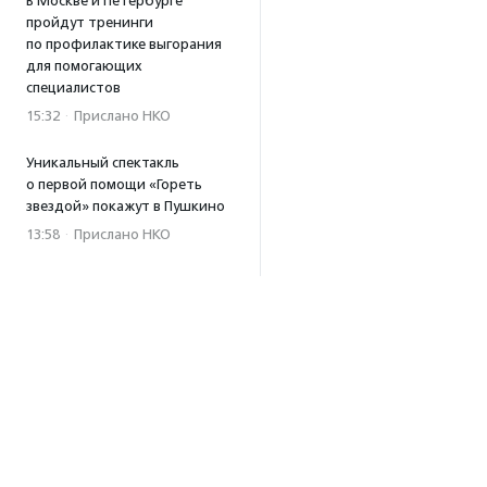
В Москве и Петербурге
пройдут тренинги
по профилактике выгорания
для помогающих
специалистов
15:32
·
Прислано НКО
Уникальный спектакль
о первой помощи «Гореть
звездой» покажут в Пушкино
13:58
·
Прислано НКО
Как культура помогает
говорить
о благотворительности:
итоги второго «Теплого
вечера с Кольским»
13:55
Минздрав ускорит выдачу
медзаключений для