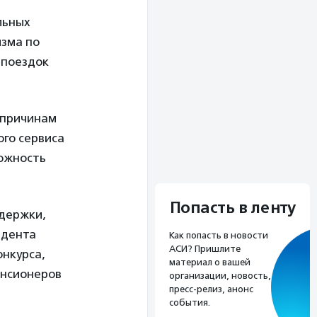
льных
изма по
 поездок
 причинам
го сервиса
можность
Попасть в ленту
ддержки,
идента
Как попасть в новости
АСИ? Пришлите
онкурса,
материал о вашей
енсионеров
организации, новость,
пресс-релиз, анонс
события.