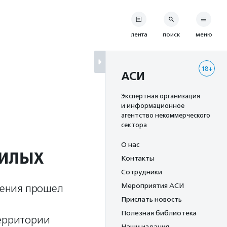
лента
поиск
меню
18+
АСИ
Экспертная организация
и информационное
агентство некоммерческого
сектора
О нас
жилых
Контакты
Сотрудники
Мероприятия АСИ
вления прошел
Прислать новость
Полезная библиотека
территории
Наши издания