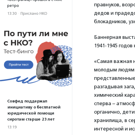
правнуков, возр
ретро
дедов и прадедо
13:30
·
Прислано НКО
блокадников, уз
Баннерная выста
1941-1945 годов 
«Cамая важная н
молодым людям в
представленные 
разгадывая зага
химический кар
Совфед поддержал
сперва – атмосф
инициативу о бесплатной
органично, дети
юридической помощи
сиротам старше 23 лет
хранилища, в сер
13:19
интересной и ис