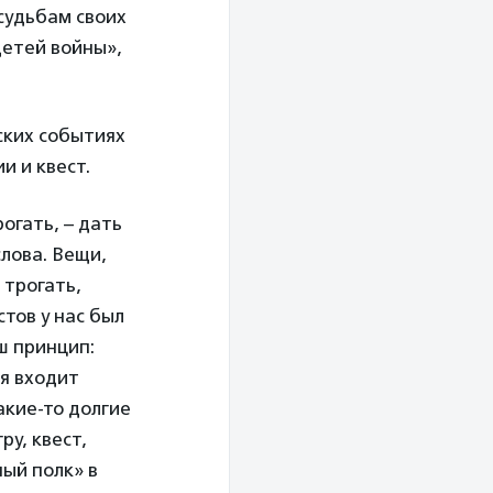
судьбам своих
детей войны»,
ских событиях
и и квест.
огать, – дать
лова. Вещи,
 трогать,
тов у нас был
ш принцип:
ия входит
акие-то долгие
ру, квест,
ый полк» в