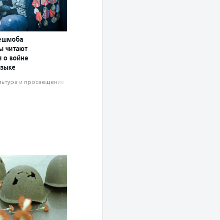
лешмоба
ы читают
я о войне
языке
льтура и просвещение