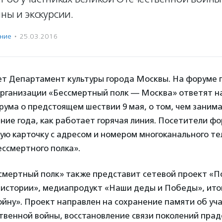
ины и экскурсии.
ение
·
25.03.2016
ет Департамент культуры города Москвы. На форуме 
рганизации «Бессмертный полк — Москва» ответят н
ума о предстоящем шествии 9 мая, о том, чем заним
ние года, как работает горячая линия. Посетители фо
ую карточку с адресом и номером многоканального т
ссмертного полка».
смертный полк» также представит сетевой проект «П
истории», медиапродукт «Наши деды и Победы», итог
йну». Проект направлен на сохранение памяти об уч
твенной войны, восстановление связи поколений прад