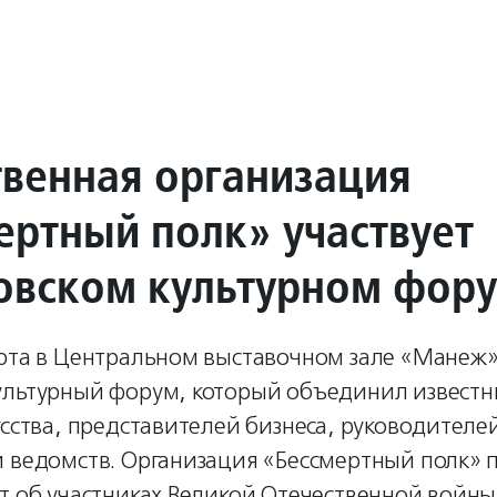
венная организация
ертный полк» участвует
овском культурном фор
арта в Центральном выставочном зале «Манеж
ультурный форум, который объединил известн
усства, представителей бизнеса, руководител
и ведомств. Организация «Бессмертный полк» 
т об участниках Великой Отечественной войны