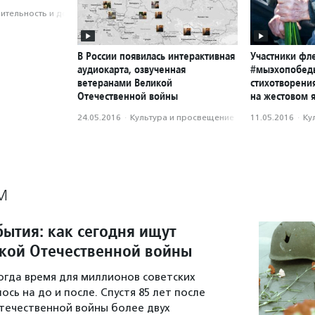
­тель­ность и доброволь­чест­во
В России появилась интерактивная
Участники ф
аудиокарта, озвученная
#мыэхопобед
ветеранами Великой
стихотворени
Отечественной войны
на жестовом 
24.05.2016
·
Культура и просвещение
11.05.2016
·
Ку
М
бытия: как сегодня ищут
кой Отечественной войны
когда время для миллионов советских
сь на до и после. Спустя 85 лет после
течественной войны более двух