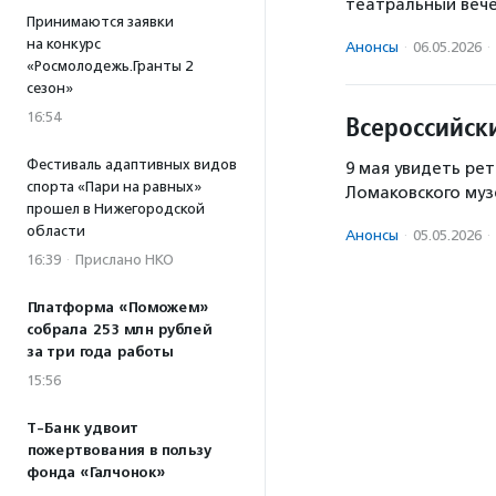
театральный вече
Принимаются заявки
на конкурс
Анонсы
·
06.05.2026
·
«Росмолодежь.Гранты 2
сезон»
16:54
Всероссийск
Фестиваль адаптивных видов
9 мая увидеть ре
спорта «Пари на равных»
Ломаковского муз
прошел в Нижегородской
области
Анонсы
·
05.05.2026
·
16:39
·
Прислано НКО
Платформа «Поможем»
собрала 253 млн рублей
за три года работы
15:56
Т-Банк удвоит
пожертвования в пользу
фонда «Галчонок»