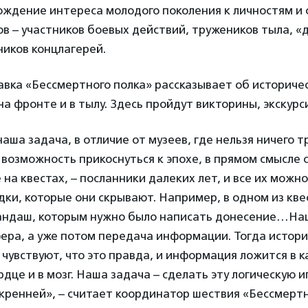
ождение интереса молодого поколения к личностям и 
в – участников боевых действий, тружеников тыла, «
ников концлагерей.
вка «Бессмертного полка» рассказывает об историче
на фронте и в тылу. Здесь пройдут викторины, экскурси
аша задача, в отличие от музеев, где нельзя ничего тр
озможность прикоснуться к эпохе, в прямом смысле с
на квестах, – посланники далеких лет, и все их можно
дки, которые они скрывают. Например, в одном из квес
андаш, которым нужно было написать донесение…На
ера, а уже потом передача информации. Тогда истор
 чувствуют, что это правда, и информация ложится в к
дце и в мозг. Наша задача – сделать эту логическую иг
кренней», – считает координатор шествия «Бессмертн