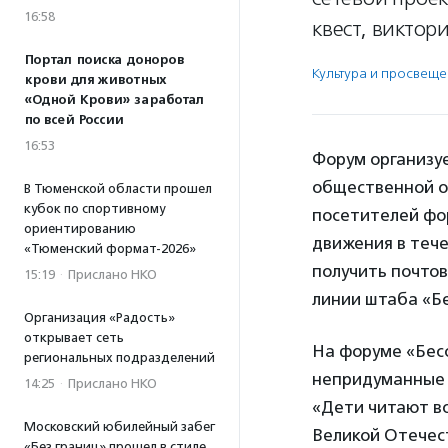
16:58
квест, виктор
Портал поиска доноров
Культура и просвещ
крови для животных
«Одной Крови» заработал
по всей России
16:53
Форум организу
общественной о
В Тюменской области прошел
кубок по спортивному
посетителей фор
ориентированию
движения в тече
«Тюменский формат-2026»
получить почтов
15:19
·
Прислано НКО
линии штаба «Бе
Организация «Радость»
открывает сеть
На форуме «Бес
региональных подразделений
непридуманные 
14:25
·
Прислано НКО
«Дети читают во
Московский юбилейный забег
Великой Отечес
«Без границ» прошел в стиле