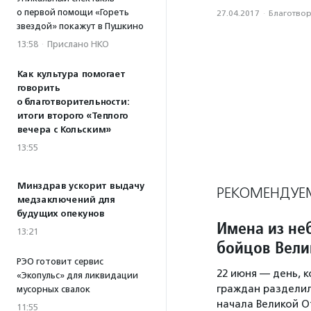
о первой помощи «Гореть
27.04.2017
·
Благотвори
звездой» покажут в Пушкино
13:58
·
Прислано НКО
Как культура помогает
говорить
о благотворительности:
итоги второго «Теплого
вечера с Кольским»
13:55
Минздрав ускорит выдачу
РЕКОМЕНДУЕ
медзаключений для
будущих опекунов
Имена из не
13:21
бойцов Вели
РЭО готовит сервис
22 июня — день, 
«Экопульс» для ликвидации
граждан разделило
мусорных свалок
начала Великой О
11:55