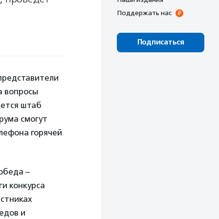
Поддержать нас
Подписаться
представители
а вопросы
ается штаб
рума смогут
елефона горячей
обеда –
и конкурса
астниках
едов и