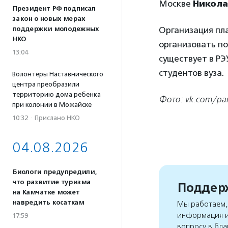
Москве
Никола
Президент РФ подписал
закон о новых мерах
поддержки молодежных
Организация пл
НКО
организовать п
13:04
существует в РЭ
студентов вуза.
Волонтеры Наставнического
центра преобразили
территорию дома ребенка
Фото: vk.com/pa
при колонии в Можайске
10:32
·
Прислано НКО
04.08.2026
Биологи предупредили,
что развитие туризма
Поддерж
на Камчатке может
навредить косаткам
Мы работаем, 
информация и
17:59
вопросу в бла