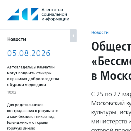
Перейти
к
содержанию
Новости
Новости
Общест
05.08.2026
«Бессм
Автовладельцы Камчатки
в Моск
могут получить стикеры
о правилах добрососедства
с бурыми медведями
18:02
С 25 по 27 м
Московский к
Для родственников
пострадавших в результате
культуры, иск
атаки беспилотников под
министерств 
Геленджиком открыли
горячую линию
сетевой проек