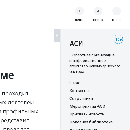
лента
поиск
меню
18+
АСИ
Экспертная организация
и информационное
агентство некоммерческого
уме
сектора
О нас
Контакты
» проходит
Сотрудники
ых деятелей
Мероприятия АСИ
ей профильных
Прислать новость
представит
Полезная библиотека
, проведет
Наши издания