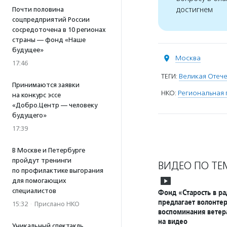
достигнем
Почти половина
соцпредприятий России
сосредоточена в 10 регионах
страны — фонд «Наше
будущее»
Москва
17:46
ТЕГИ:
Великая Отече
Принимаются заявки
НКО:
Региональная 
на конкурс эссе
«Добро.Центр — человеку
будущего»
17:39
В Москве и Петербурге
пройдут тренинги
ВИДЕО ПО ТЕ
по профилактике выгорания
для помогающих
специалистов
Фонд «Старость в ра
предлагает волонтер
15:32
·
Прислано НКО
воспоминания ветер
на видео
Уникальный спектакль