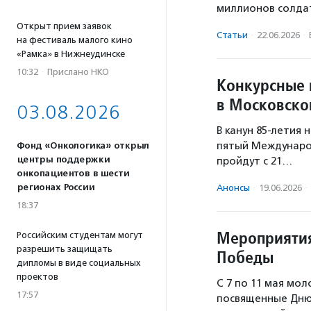
миллионов солда
Открыт прием заявок
Статьи
·
22.06.2026
·
на фестиваль малого кино
«Рамка» в Нижнеудинске
10:32
·
Прислано НКО
Конкурсные 
в Московско
03.08.2026
В канун 85-летия
пятый Междунаро
Фонд «Онкологика» открыл
центры поддержки
пройдут с 21…
онкопациентов в шести
регионах России
Анонсы
·
19.06.2026
·
18:37
Мероприятия
Российским студентам могут
разрешить защищать
Победы
дипломы в виде социальных
проектов
С 7 по 11 мая мо
17:57
посвященные Дню