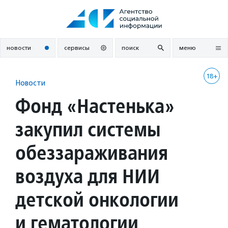
Перейти
к
содержанию
новости
сервисы
поиск
меню
18+
Новости
Фонд «Настенька»
закупил системы
обеззараживания
воздуха для НИИ
детской онкологии
и гематологии