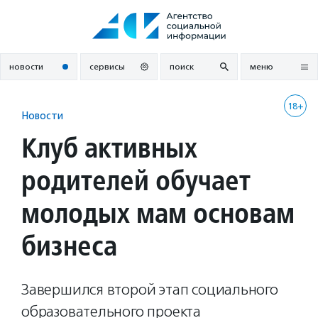
Перейти
к
содержанию
новости
сервисы
поиск
меню
18+
Новости
Клуб активных
родителей обучает
молодых мам основам
бизнеса
Завершился второй этап социального
образовательного проекта