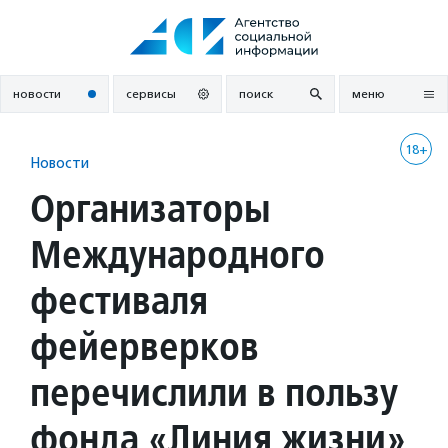
Перейти
к
содержанию
новости
сервисы
поиск
меню
18+
Новости
Организаторы
Международного
фестиваля
фейерверков
перечислили в пользу
фонда «Линия жизни»