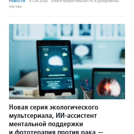
Новости
·
01.04.2026
·
Благотвори­тель­ность и доброволь­
чест­во
Новая серия экологического
мультсериала, ИИ-ассистент
ментальной поддержки
и фототерапия против рака —