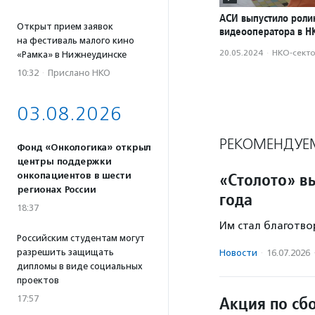
АСИ выпустило роли
Открыт прием заявок
видеооператора в Н
на фестиваль малого кино
20.05.2024
·
НКО-сект
«Рамка» в Нижнеудинске
10:32
·
Прислано НКО
03.08.2026
РЕКОМЕНДУЕ
Фонд «Онкологика» открыл
центры поддержки
«Столото» в
онкопациентов в шести
регионах России
года
18:37
Им стал благотво
Российским студентам могут
разрешить защищать
Новости
·
16.07.2026
дипломы в виде социальных
проектов
Акция по сб
17:57