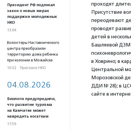
проходят длител
Президент РФ подписал
закон о новых мерах
Присутствие вол
поддержки молодежных
переодевают де
НКО
проводят разви
13:04
детей в несколь
Волонтеры Наставнического
Башляевой ДЗМ»
центра преобразили
психоневрологи
территорию дома ребенка
при колонии в Можайске
в Ховрино; в ка
10:32
·
Прислано НКО
Центральной мо
Морозовской де
04.08.2026
ДДИ № 28); в Ц
сайте в интерне
Биологи предупредили,
что развитие туризма
на Камчатке может
навредить косаткам
17:59