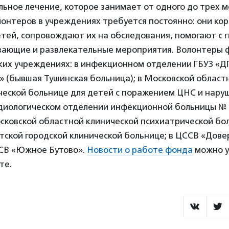
ьное лечение, которое занимает от одного до трех м
онтеров в учреждениях требуется постоянно: они кор
тей, сопровождают их на обследования, помогают с г
вающие и развлекательные мероприятия. Волонтеры
ких учреждениях: в инфекционном отделении ГБУЗ «ДГК
 (бывшая Тушинская больница); в Московской област
ческой больнице для детей с поражением ЦНС и нару
рдиологическом отделении инфекционной больницы № 6
сковской областной клинической психиатрической бол
тской городской клинической больнице; в ЦССВ «Дов
ССВ «Южное Бутово».
Новости о работе фонда
можно у
те.