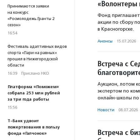
«Волонтеры 
Принимаются заявки
на конкурс
Фонд приглашает
«Росмолодежь.Гранты 2
акции по сбору п
сезон»
в Красногорске.
16:54
Анонсы
·
15.07.2026
·
Фестиваль адаптивных видов
спорта «Пари на равных»
прошел в Нижегородской
Встреча с Се
области
благотворит
16:39
·
Прислано НКО
Аукцион, лотом к
Платформа «Поможем»
экспертом по ком
собрала 253 млн рублей
онлайн-школы по 
за три года работы
15:56
Новости
·
08.07.2026
Т-Банк удвоит
пожертвования в пользу
Встреча с би
фонда «Галчонок»