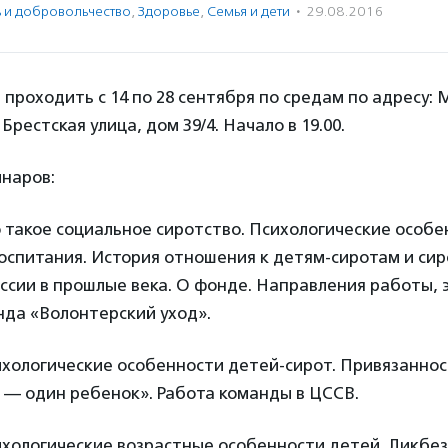
ь и доброволь­чест­во
,
Здоровье
,
Семья и дети
·
29.08.2016
проходить с 14 по 28 сентября по средам по адресу: 
 Брестская улица, дом 39/4. Начало в 19.00.
инаров:
о такое социальное сиротство. Психологические особ
оспитания. История отношения к детям-сиротам и си
ссии в прошлые века. О фонде. Направления работы, 
нда «Волонтерский уход».
ихологические особенности детей-сирот. Привязанно
 — один ребенок». Работа команды в ЦССВ.
ихологические возрастные особенности детей. Ликбез