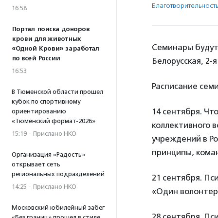
Благотвори­тель­ност
16:58
Портал поиска доноров
крови для животных
Семинары будут 
«Одной Крови» заработал
по всей России
Белорусская, 2-я
16:53
Расписание сем
В Тюменской области прошел
кубок по спортивному
14 сентября. Чт
ориентированию
«Тюменский формат-2026»
коллективного в
15:19
·
Прислано НКО
учреждений в Ро
принципы, кома
Организация «Радость»
открывает сеть
региональных подразделений
21 сентября. Пс
14:25
·
Прислано НКО
«Один волонтер
Московский юбилейный забег
28 сентября. Пс
«Без границ» прошел в стиле