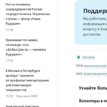
Почти половина
Поддерж
соцпредприятий России
сосредоточена в 10 регионах
Мы работаем, 
страны — фонд «Наше
будущее»
информация и
вопросу в бла
17:46
достигнем
Принимаются заявки
на конкурс эссе
«Добро.Центр — человеку
будущего»
Москва
17:39
ТЕГИ:
волонтерский
В Москве и Петербурге
НКО:
Благотворител
пройдут тренинги
по профилактике выгорания
для помогающих
Узнайте боль
специалистов
15:32
·
Прислано НКО
Волонтеры в 
Уникальный спектакль