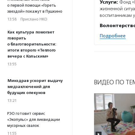
Услуги:
Фонд «В
о первой помощи «Гореть
жизненной ситуа
звездой» покажут в Пушкино
воспитанникам у
13:58
·
Прислано НКО
Волонтерств
Как культура помогает
Подробнее
говорить
о благотворительности:
итоги второго «Теплого
вечера с Кольским»
13:55
Минздрав ускорит выдачу
ВИДЕО ПО ТЕ
медзаключений для
будущих опекунов
13:21
РЭО готовит сервис
«Экопульс» для ликвидации
мусорных свалок
11:55