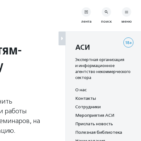
лента
поиск
меню
18+
тям-
АСИ
у
Экспертная организация
и информационное
агентство некоммерческого
сектора
О нас
Контакты
чить
Сотрудники
 и работы
Мероприятия АСИ
семинаров, на
Прислать новость
ацию.
Полезная библиотека
Наши издания