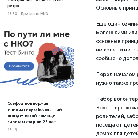
ретро
Основные принц
13:30
·
Прислано НКО
Еще один семин
маленькими или
основные принц
не ходят и не г
сообщено допол
Перед началом 
нужно также про
Набор волонтер
Совфед поддержал
Волонтеры кома
инициативу о бесплатной
родителей, забо
юридической помощи
сиротам старше 23 лет
посещают детей
13:19
домах для детей