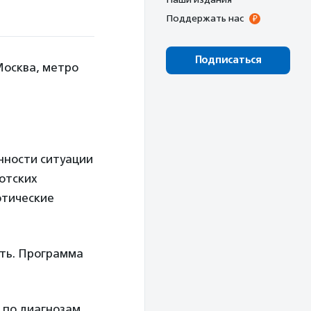
Поддержать нас
Подписаться
Москва, метро
енности ситуации
ротских
этические
сть. Программа
 по диагнозам.