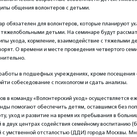
ипы общения волонтеров с детьми.
ар обязателен для волонтеров, которые планируют ух
 тяжелобольными детьми. На семинаре будут рассма
ипы ухода, кормление, взаимодействие с тяжелыми д
оворят. О времени и месте проведения четвертого сем
нительно.
работы в подшефных учреждениях, кроме посещения 
йти собеседование с психологом и сдать анализы.
ов в команду «Волонтерский уход» осуществляется еж
нды помогают обеспечить детям, оставшимся без по
ту, уход и развитие на время их пребывания в больни
 в двух центрах содействия семейному воспитанию (
 с умственной отсталостью (ДДИ) города Москвы. Мн