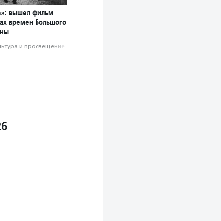
а»: вышел фильм
мах времен Большого
йны
льтура и просвещение
26