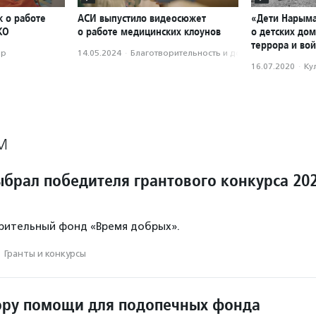
к о работе
АСИ выпустило видеосюжет
«Дети Нарым
КО
о работе медицинских клоунов
о детских до
террора и во
ор
14.05.2024
·
Благотвори­тель­ность и доброволь­чест­во
16.07.2020
·
Ку
М
ыбрал победителя грантового конкурса 20
рительный фонд «Время добрых».
·
Гранты и конкурсы
ору помощи для подопечных фонда