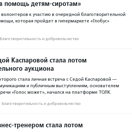
в помощь детям-сиротам»
 волонтеров к участию в очередной благотворительной
омощи, которая пройдет в гипермаркете «Глобус»
Благотвори­тель­ность и доброволь­чест­во
дой Каспаровой стала лотом
ельного аукциона
оторого стала личная встреча с Седой Каспаровой —
муникациям и публичным выступлениям, основателем
речи «Голос может», начался на платформе ТОЛК.
·
Благотвори­тель­ность и доброволь­чест­во
знес-тренером стала лотом