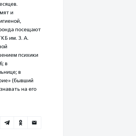
есяцев.
мят и
игиеной,
 фонда посещают
Б им. З. А.
ной
шением психики
; в
ьнице; в
ерие» (бывший
знавать на его