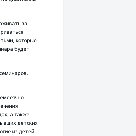
аживать за
триваться
етьми, которые
инара будет
семинаров,
емесячно.
печения
цах, а также
бывших детских
огие из детей