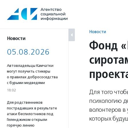
Перейти
к
содержанию
Новости
Новости
Фонд «
05.08.2026
сирота
Автовладельцы Камчатки
проект
могут получить стикеры
о правилах добрососедства
с бурыми медведями
18:02
Для того что
психологию де
Для родственников
пострадавших в результате
волонтеров в
атаки беспилотников под
которых буду
Геленджиком открыли
горячую линию