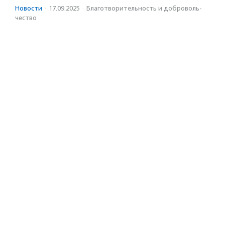
Новости
·
17.09.2025
·
Благотвори­тель­ность и доброволь­
чест­во