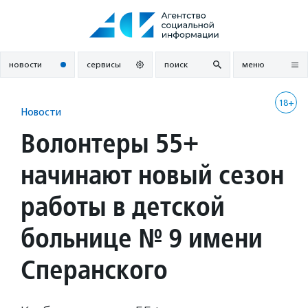
Перейти
к
содержанию
новости
сервисы
поиск
меню
18+
Новости
Волонтеры 55+
начинают новый сезон
работы в детской
больнице № 9 имени
Сперанского