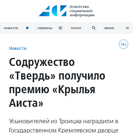
Перейти
к
содержанию
новости
сервисы
поиск
меню
18+
Новости
Содружество
«Твердь» получило
премию «Крылья
Аиста»
Усыновителей из Троицка наградили в
Государственном Кремлевском дворце