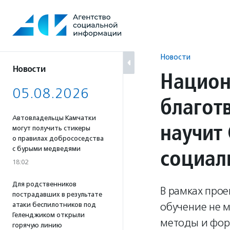
Перейти
к
содержанию
Новости
Новости
Национ
05.08.2026
благот
Автовладельцы Камчатки
научит
могут получить стикеры
о правилах добрососедства
социал
с бурыми медведями
18:02
Для родственников
В рамках про
пострадавших в результате
обучение не 
атаки беспилотников под
Геленджиком открыли
методы и фор
горячую линию