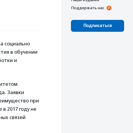
Поддержать нас
Подписаться
ла социально
стия в обучении
ботки и
митетом
да. Заявки
реимущество при
 в 2017 году не
ных связей