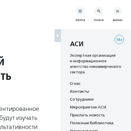
лента
поиск
меню
18+
АСИ
й
Экспертная организация
и информационное
агентство некоммерческого
ть
сектора
О нас
Контакты
Сотрудники
Мероприятия АСИ
иентированное
Прислать новость
будут изучать
Полезная библиотека
льтативности
Наши издания