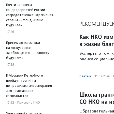
Почти половина
соцпредприятий России
сосредоточена в 10 регионах
страны — фонд «Наше
РЕКОМЕНДУЕ
будущее»
17:46
Как НКО изм
в жизни бла
Принимаются заявки
на конкурс эссе
«Добро.Центр — человеку
Эксперты о том, 
будущего»
оценки социально
17:39
В Москве и Петербурге
Статьи
·
31.07.2026
·
пройдут тренинги
по профилактике выгорания
для помогающих
Школа грант
специалистов
СО НКО на н
15:32
·
Прислано НКО
Образовательная 
Уникальный спектакль