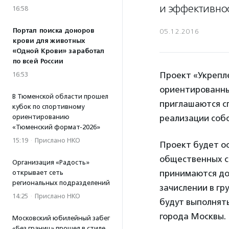
и эффективно
16:58
Портал поиска доноров
05.12.2016
крови для животных
«Одной Крови» заработал
по всей России
Проект «Укрепл
16:53
ориентированных
В Тюменской области прошел
приглашаются с
кубок по спортивному
ориентированию
реализации соб
«Тюменский формат-2026»
15:19
·
Прислано НКО
Проект будет о
общественных св
Организация «Радость»
принимаются до 
открывает сеть
региональных подразделений
зачислении в гр
14:25
·
Прислано НКО
будут выполнят
города Москвы.
Московский юбилейный забег
«Без границ» прошел в стиле