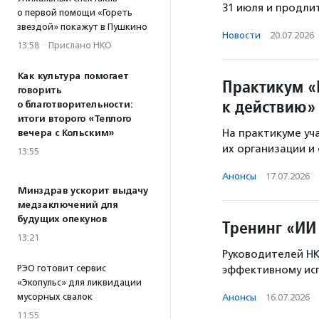
31 июля и продли
о первой помощи «Гореть
звездой» покажут в Пушкино
Новости
·
20.07.2026
13:58
·
Прислано НКО
Как культура помогает
Практикум «
говорить
к действию»
о благотворительности:
итоги второго «Теплого
На практикуме уч
вечера с Кольским»
их организации и 
13:55
Анонсы
·
17.07.2026
·
Минздрав ускорит выдачу
медзаключений для
будущих опекунов
Тренинг «ИИ
13:21
Руководителей НК
РЭО готовит сервис
эффективному исп
«Экопульс» для ликвидации
мусорных свалок
Анонсы
·
16.07.2026
·
11:55