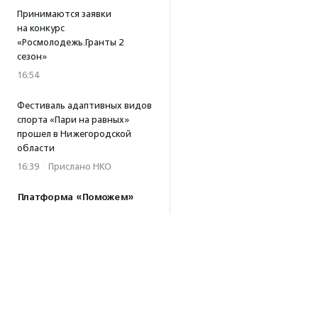
Принимаются заявки
на конкурс
«Росмолодежь.Гранты 2
сезон»
16:54
Фестиваль адаптивных видов
спорта «Пари на равных»
прошел в Нижегородской
области
16:39
·
Прислано НКО
Платформа «Поможем»
собрала 253 млн рублей
за три года работы
15:56
Т-Банк удвоит
пожертвования в пользу
фонда «Галчонок»