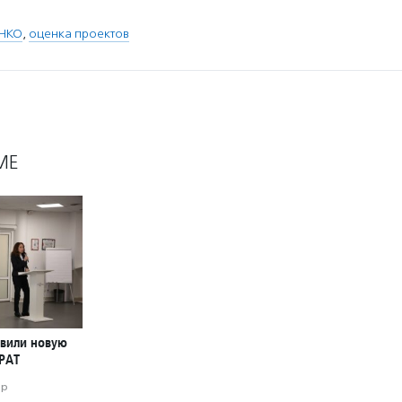
 НКО
,
оценка проектов
МЕ
авили новую
РАТ
ор