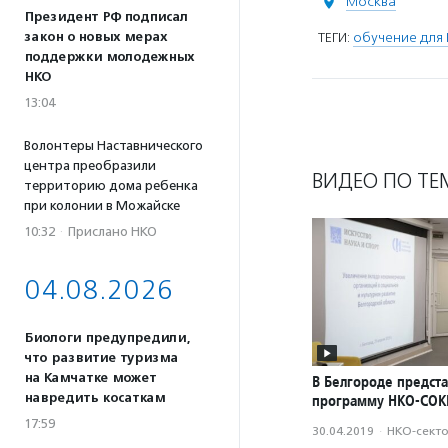
Москва
Президент РФ подписал
закон о новых мерах
ТЕГИ:
обучение для
поддержки молодежных
НКО
13:04
Волонтеры Наставнического
центра преобразили
ВИДЕО ПО ТЕ
территорию дома ребенка
при колонии в Можайске
10:32
·
Прислано НКО
04.08.2026
Биологи предупредили,
что развитие туризма
на Камчатке может
В Белгороде предст
навредить косаткам
программу НКО-СОК
17:59
30.04.2019
·
НКО-сект