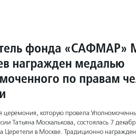
тель фонда «САФМАР» 
ев награжден медалью
моченного по правам че
и
я церемония, которую провела Уполномоченн
ссии Татьяна Москалькова, состоялась 7 декабр
аба Церетели в Москве. Традиционно награжде