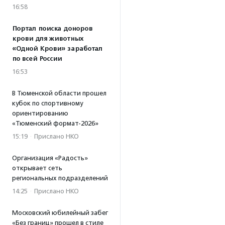
16:58
Портал поиска доноров
крови для животных
«Одной Крови» заработал
по всей России
16:53
В Тюменской области прошел
кубок по спортивному
ориентированию
«Тюменский формат-2026»
15:19
·
Прислано НКО
Организация «Радость»
открывает сеть
региональных подразделений
14:25
·
Прислано НКО
Московский юбилейный забег
«Без границ» прошел в стиле