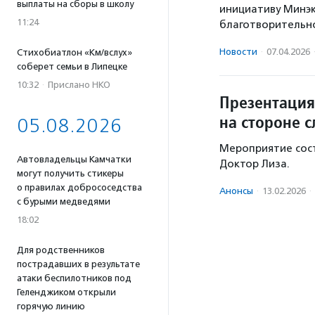
выплаты на сборы в школу
инициативу Минэ
11:24
благотворительно
Новости
·
07.04.2026
Стихобиатлон «Км/вслух»
соберет семьи в Липецке
10:32
·
Прислано НКО
Презентация
на стороне с
05.08.2026
Мероприятие сост
Автовладельцы Камчатки
Доктор Лиза.
могут получить стикеры
о правилах добрососедства
Анонсы
·
13.02.2026
·
с бурыми медведями
18:02
Для родственников
пострадавших в результате
атаки беспилотников под
Геленджиком открыли
горячую линию