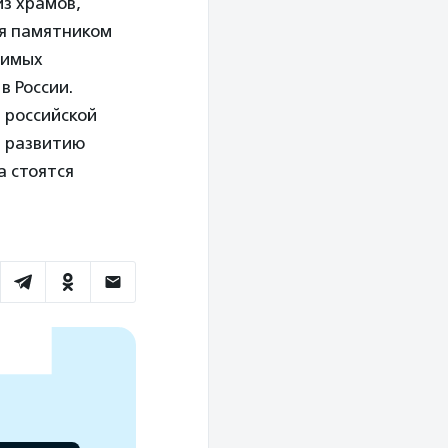
из храмов,
ся памятником
чимых
в России.
 российской
е развитию
а стоятся