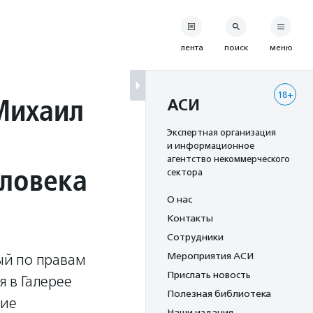
лента
поиск
меню
18+
Михаил
АСИ
Экспертная организация
и информационное
агентство некоммерческого
ловека
сектора
О нас
Контакты
Сотрудники
Мероприятия АСИ
ый по правам
Прислать новость
я в Галерее
Полезная библиотека
ние
Наши издания