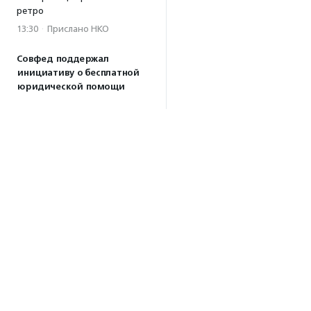
ретро
13:30
·
Прислано НКО
Совфед поддержал
инициативу о бесплатной
юридической помощи
сиротам старше 23 лет
13:19
Президент РФ подписал
закон о новых мерах
поддержки молодежных
НКО
13:04
Волонтеры Наставнического
центра преобразили
территорию дома ребенка
при колонии в Можайске
10:32
·
Прислано НКО