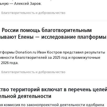
ьную — Алексей Заров.
·
Благотвори­тель­ность и доброволь­чест­во
в России помощь благотворительным
ывают Елены — исследование платформы
тформы Donation.ru Иван Костров представил результаты
ивности благотворителей за 2025 год и промежуточные
2026 года.
·
Благотвори­тель­ность и доброволь­чест­во
ство территорий включат в перечень целе
ельной деятельности
ая комиссия по законопроектной деятельности одобрила