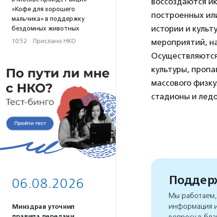
воссоздаются ик
«Кофе для хорошего
построенных ил
мальчика» в поддержку
истории и куль
бездомных животных
10:52
·
Прислано НКО
мероприятий, на
Осуществляются
культуры, проп
массового физку
стадионы и лед
Поддерж
06.08.2026
Мы работаем, 
информация и
Минздрав уточнил
правила передачи