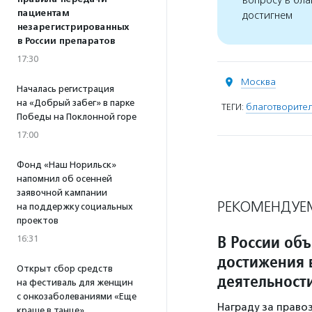
вопросу в бла
пациентам
достигнем
незарегистрированных
в России препаратов
17:30
Москва
Началась регистрация
на «Добрый забег» в парке
ТЕГИ:
благотворител
Победы на Поклонной горе
17:00
Фонд «Наш Норильск»
напомнил об осенней
заявочной кампании
РЕКОМЕНДУЕ
на поддержку социальных
проектов
В России об
16:31
достижения 
Открыт сбор средств
деятельност
на фестиваль для женщин
с онкозаболеваниями «Еще
Награду за право
краше в танце»