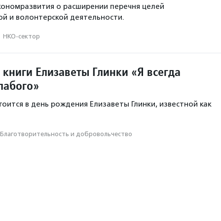
кономразвития о расширении перечня целей
й и волонтерской деятельности.
·
НКО-сектор
 книги Елизаветы Глинки «Я всегда
лабого»
оится в день рождения Елизаветы Глинки, известной как
Благотвори­тель­ность и доброволь­чест­во