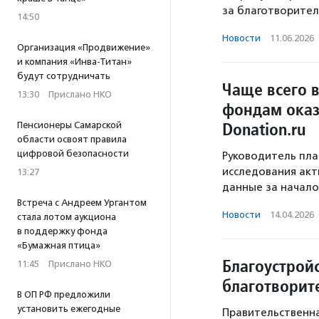
за благотворител
14:50
Новости
·
11.06.2026
Организация «Продвижение»
и компания «Инва-Титан»
будут сотрудничать
Чаще всего 
13:30
·
Прислано НКО
фондам оказ
Donation.ru
Пенсионеры Самарской
области освоят правила
цифровой безопасности
Руководитель пла
исследования акт
13:27
данные за начало 
Встреча с Андреем Ургантом
Новости
·
14.04.2026
стала лотом аукциона
в поддержку фонда
«Бумажная птица»
Благоустрой
11:45
·
Прислано НКО
благотворит
В ОП РФ предложили
установить ежегодные
Правительственн