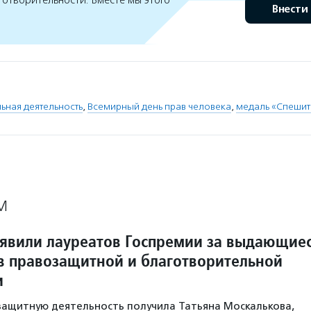
готворительности. Вместе мы этого
Внести
ьная деятельность
,
Всемирный день прав человека
,
медаль «Спешит
М
ъявили лауреатов Госпремии за выдающие
в правозащитной и благотворительной
и
защитную деятельность получила Татьяна Москалькова,