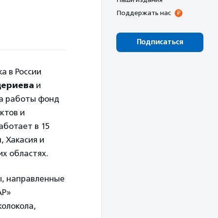
Поддержать нас
Подписаться
а в России
цериева
и
да работы фонд
ктов и
аботает в 15
, Хакасия и
их областях.
ы, направленные
АР»
колокола,