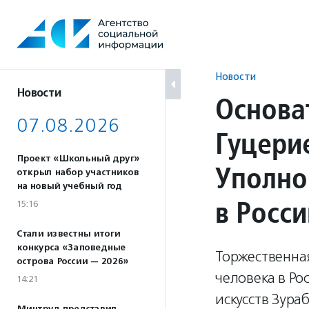
Перейти
к
содержанию
Новости
Новости
Основа
07.08.2026
Гуцери
Проект «Школьный друг»
Уполно
открыл набор участников
на новый учебный год
в Росси
15:16
Стали известны итоги
конкурса «Заповедные
Торжественна
острова России — 2026»
человека в Ро
14:21
искусств Зур