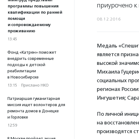
Минтруд представил
приурочено к
программы повышения
квалификации по ранней
помощи
08.12.2016
и сопровождаемому
проживанию
13:45
Медаль «Спешит
Фонд «Катрен» поможет
является призн
внедрить современные
высокой значимо
подходы к детской
реабилитации
Михаила Гуцери
в Новосибирске
социальных прог
13:15
·
Прислано НКО
регионах России
Ингушетия; Сара
Патриаршая гуманитарная
миссия ищет волонтеров для
ремонта домов в Донецке
По личной иниц
и Горловке
на восстановле
12:59
производятся с
В Москве пройдет акция