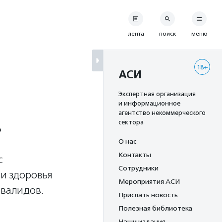
лента
поиск
меню
18+
АСИ
Экспертная организация
и информационное
агентство некоммерческого
»
сектора
О нас
Контакты
с
Сотрудники
и здоровья
Мероприятия АСИ
нвалидов.
Прислать новость
Полезная библиотека
Наши издания