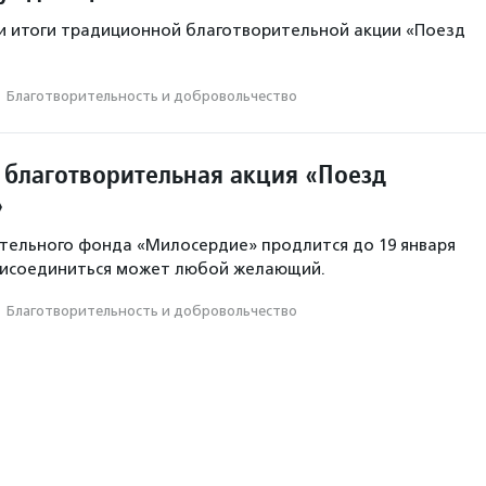
и итоги традиционной благотворительной акции «Поезд
·
Благотвори­тель­ность и доброволь­чест­во
 благотворительная акция «Поезд
»
тельного фонда «Милосердие» продлится до 19 января
рисоединиться может любой желающий.
·
Благотвори­тель­ность и доброволь­чест­во