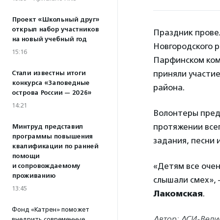
Проект «Школьный друг»
открыл набор участников
Праздник прове
на новый учебный год
Новгородского р
15:16
Парфинском ком
приняли участие
Стали известны итоги
конкурса «Заповедные
района.
острова России — 2026»
14:21
Волонтеры предс
протяжении всег
Минтруд представил
программы повышения
задания, песни 
квалификации по ранней
помощи
«Детям все очен
и сопровождаемому
проживанию
слышали смех», 
13:45
Лакомская
.
Фонд «Катрен» поможет
Автор: АСИ-Вели
внедрить современные