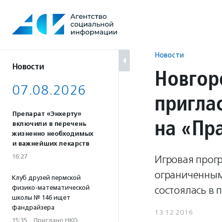
Перейти
к
содержанию
Новости
Новости
Новгор
07.08.2026
приглас
Препарат «Энхерту»
на «Пр
включили в перечень
жизненно необходимых
и важнейших лекарств
16:27
Игровая прог
ограниченным
Клуб друзей пермской
физико-математической
состоялась в 
школы № 146 ищет
фандрайзера
13.12.2016
15:35
·
Прислано НКО