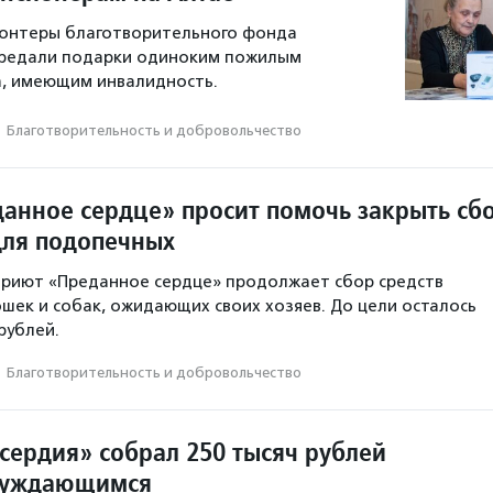
лонтеры благотворительного фонда
редали подарки одиноким пожилым
а, имеющим инвалидность.
·
Благотвори­тель­ность и доброволь­чест­во
анное сердце» просит помочь закрыть сб
для подопечных
приют «Преданное сердце» продолжает сбор средств
ошек и собак, ожидающих своих хозяев. До цели осталось
рублей.
·
Благотвори­тель­ность и доброволь­чест­во
сердия» собрал 250 тысяч рублей
нуждающимся