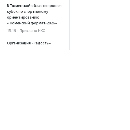
В Тюменской области прошел
кубок по спортивному
ориентированию
«Тюменский формат-2026»
15:19
·
Прислано НКО
Организация «Радость»
открывает сеть
региональных подразделений
14:25
·
Прислано НКО
Московский юбилейный забег
«Без границ» прошел в стиле
ретро
13:30
·
Прислано НКО
Совфед поддержал
инициативу о бесплатной
юридической помощи
сиротам старше 23 лет