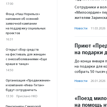
17:00
Сотрудники и во
«Милосердие» пе
Фонд «Наш Норильск»
жителям Заринск
напомнил об осенней
заявочной кампании
на поддержку социальных
Новости
·
11.03.2026
проектов
16:31
Приют «Пред
Открыт сбор средств
на подарки 
на фестиваль для женщин
с онкозаболеваниями «Еще
До конца января 
краше в танце»
на подарки для к
14:50
собрать 50 тысяч 
Организация «Продвижение»
Новости
·
26.01.2026
и компания «Инва-Титан»
будут сотрудничать
13:30
·
Прислано НКО
«Поезд мило
на помощь 
Пенсионеры Самарской