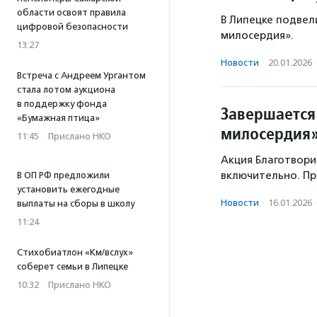
области освоят правила
В Липецке подвел
цифровой безопасности
милосердия».
13:27
Новости
·
20.01.2026
Встреча с Андреем Ургантом
стала лотом аукциона
в поддержку фонда
Завершается
«Бумажная птица»
милосердия
11:45
·
Прислано НКО
Акция Благотвори
включительно. П
В ОП РФ предложили
установить ежегодные
Новости
·
16.01.2026
выплаты на сборы в школу
11:24
Стихобиатлон «Км/вслух»
соберет семьи в Липецке
10:32
·
Прислано НКО