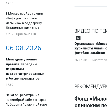
12:59
В Москве пройдет акция
«Кофе для хорошего
мальчика» в поддержку
бездомных животных
ВИДЕО ПО ТЕ
10:52
·
Прислано НКО
Организация «Моло
06.08.2026
журналисты Алтая» с
фотобанк алтайских
Минздрав уточнил
26.07.2016
·
Благотвори
правила передачи
пациентам
незарегистрированных
в России препаратов
17:30
РЕКОМЕНДУЕ
Началась регистрация
Фонд «Мило
на «Добрый забег» в парке
одиноким пе
Победы на Поклонной горе