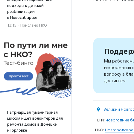
подходы к детской
реабилитации
в Новосибирске
13:15
·
Прислано НКО
Поддерж
Мы работаем, 
информация и
вопросу в бла
достигнем
Великий Новго
Патриаршая гуманитарная
миссия ищет волонтеров для
ТЕГИ:
новогодние б
ремонта домов в Донецке
НКО:
Новгородское 
и Горловке