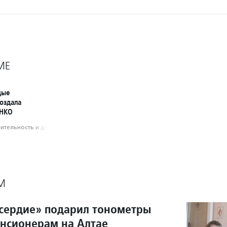
МЕ
дые
оздала
 НКО
­тель­ность и доброволь­чест­во
М
сердие» подарил тонометры
нсионерам на Алтае