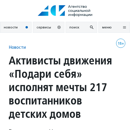
Перейти
к
содержанию
новости
сервисы
поиск
меню
18+
Новости
Активисты движения
«Подари себя»
исполнят мечты 217
воспитанников
детских домов