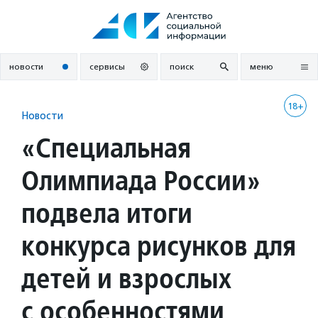
Перейти
к
содержанию
новости
сервисы
поиск
меню
18+
Новости
«Специальная
Олимпиада России»
подвела итоги
конкурса рисунков для
детей и взрослых
с особенностями