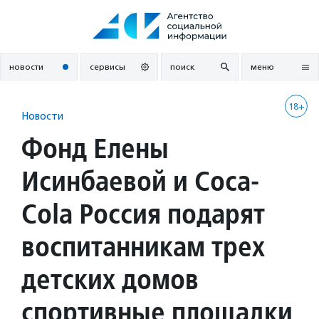
Перейти
к
содержанию
новости
сервисы
поиск
меню
18+
Новости
Фонд Елены
Исинбаевой и Coca-
Cola Россия подарят
воспитанникам трех
детских домов
спортивные площадки