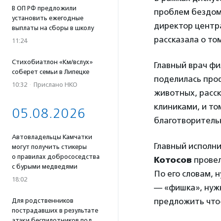
В ОП РФ предложили
проблем бездом
установить ежегодные
директор центр
выплаты на сборы в школу
рассказала о то
11:24
Стихобиатлон «Км/вслух»
Главный врач ф
соберет семьи в Липецке
поделилась про
10:32
·
Прислано НКО
животных, расск
клиниками, и то
05.08.2026
благотворитель
Автовладельцы Камчатки
Главный исполн
могут получить стикеры
о правилах добрососедства
Котосов
провел
с бурыми медведями
По его словам, 
18:02
— «фишка», нужн
предложить что-
Для родственников
пострадавших в результате
атаки беспилотников под