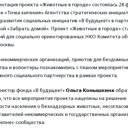
нтация проекта «Животные в городе» состоялась 28 
е «Точка кипения» Агентства стратегических инициа
развития социальных инициатив «В будущее!» в парт
ой «Забрать домой». Проект «Животные в городе» с
дий для социально ориентированных НКО Комитета о
осквы.
некоммерческих организаций, приютов для бездомны
тва и волонтеры познакомились с планом мероприяти
жного социального партнерства в рамках проекта.
ректор фонда «В будущее!»
Ольга Конышкина
обра
о, что все мероприятия проекта нацелены на решение
сти населения о безнадзорных животных, несогласо
тавителей некоммерческих и государственных организ
бизнес-сообщества.