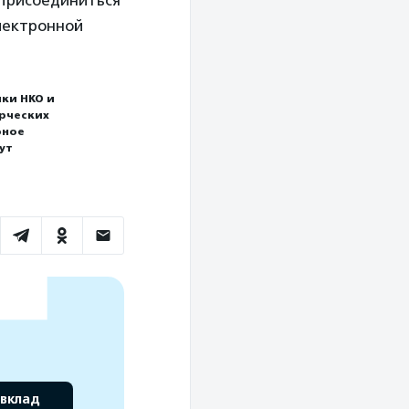
 Присоединиться
электронной
ки НКО и
ерческих
рное
ут
 вклад