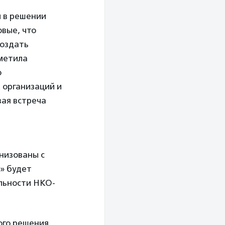
 в решении
вые, что
создать
метила
о
 организаций и
вая встреча
низованы с
» будет
льности НКО-
ого решения