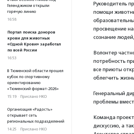
Руководитель п
Геленджиком открыли
помощи животн
горячую линию
16:58
образовательны
просвещение на
Портал поиска доноров
сознание людей,
крови для животных
«Одной Крови» заработал
по всей России
Волонтер частн
16:53
потребность при
все приюты отк
В Тюменской области прошел
кубок по спортивному
облегчить жизн
ориентированию
«Тюменский формат-2026»
Генеральный ди
15:19
·
Прислано НКО
проблемы вместе
Организация «Радость»
открывает сеть
Команда проекта
региональных подразделений
дискуссию, а т
14:25
·
Прислано НКО