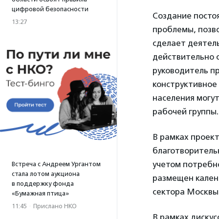
цифровой безопасности
Создание посто
13:27
проблемы, позв
сделает деятел
действительно 
руководитель п
конструктивное 
населения могут
рабочей группы.
В рамках проек
благотворитель
учетом потребн
Встреча с Андреем Ургантом
стала лотом аукциона
размещен кален
в поддержку фонда
сектора Москвы
«Бумажная птица»
11:45
·
Прислано НКО
В рамках диску