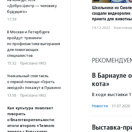
«Добро.Центр — человеку
Школьники из Смоле
будущего»
создали видеоролик
приюта для животны
17:39
19.12.2022
·
Благотвори
В Москве и Петербурге
пройдут тренинги
по профилактике выгорания
для помогающих
специалистов
РЕКОМЕНДУЕ
15:32
·
Прислано НКО
В Барнауле 
Уникальный спектакль
кота»
о первой помощи «Гореть
звездой» покажут в Пушкино
В ходе выставки 
13:58
·
Прислано НКО
Новости
·
31.07.2026
Как культура помогает
говорить
о благотворительности:
Выставка-пр
итоги второго «Теплого
вечера с Кольским»