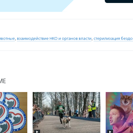
ивотные
,
взаимодействие НКО и органов власти
,
стерилизация безд
МЕ