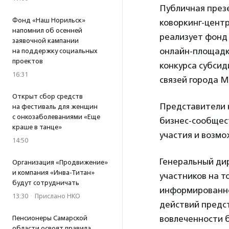
Публичная презе
Фонд «Наш Норильск»
коворкинг-центр
напомнил об осенней
реализует фонд 
заявочной кампании
онлайн-площадк
на поддержку социальных
проектов
конкурса субси
16:31
связей города М
Открыт сбор средств
Представители 
на фестиваль для женщин
с онкозаболеваниями «Еще
бизнес-сообщес
краше в танце»
участия и возмо
14:50
Генеральный ди
Организация «Продвижение»
и компания «Инва-Титан»
участников на т
будут сотрудничать
информированно
13:30
·
Прислано НКО
действий предс
вовлеченности 
Пенсионеры Самарской
области освоят правила