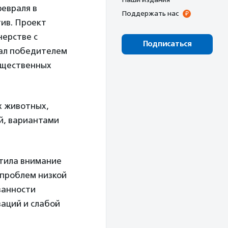
февраля в
Поддержать нас
тив. Проект
нерстве с
Подписаться
тал победителем
бщественных
х животных,
й, вариантами
тила внимание
 проблем низкой
ванности
аций и слабой