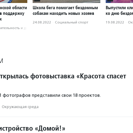
нской области
Школа бега помогает бездомным
Выпустили кл
 в поддержку
собакам находить новых хозяев
ко дню бездо
х
24.08.2022
·
Социальный спорт
19.08.2022
·
Ок
­тель­ность и доброволь­чест­во
М
открылась фотовыставка «Красота спасет
11 фотографов представили свои 18 проектов.
·
Окружающая среда
истройство «Домой!»