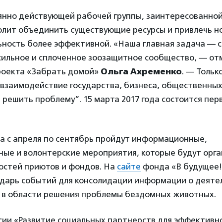
янно действующей рабочей группы, заинтересованной
олит объединить существующие ресурсы и привлечь но
ьность более эффективной. «Наша главная задача — 
сильное и сплоченное зоозащитное сообщество, — от
роекта «Забрать домой»
Ольга Ахременко
. — Тольк
взаимодействие государства, бизнеса, общественных
 решить проблему”. 15 марта 2017 года состоится пер
та с апреля по сентябрь пройдут информационные,
ные и волонтерские мероприятия, которые будут орга
остей приютов и фондов. На
сайте
фонда «В будущее!
дарь событий для консолидации информации о деяте
 в области решения проблемы бездомных животных.
ссии «Развитие социальных партнерств для эффективн