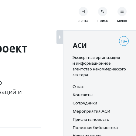
лента
поиск
меню
18+
роект
АСИ
Экспертная организация
и информационное
агентство некоммерческого
сектора
о
О нас
заций и
Контакты
Сотрудники
Мероприятия АСИ
Прислать новость
Полезная библиотека
Наши издания