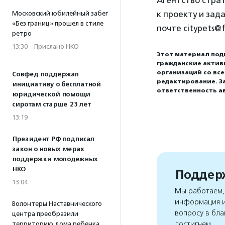
Агентство стра
к проекту и зад
Московский юбилейный забег
«Без границ» прошел в стиле
почте citypets@f
ретро
13:30
·
Прислано НКО
Этот материал под
гражданские актив
организаций со вс
Совфед поддержал
редактирование. З
инициативу о бесплатной
ответственность а
юридической помощи
сиротам старше 23 лет
13:19
Президент РФ подписал
закон о новых мерах
поддержки молодежных
НКО
Поддерж
13:04
Мы работаем, 
информация и
Волонтеры Наставнического
вопросу в бла
центра преобразили
достигнем
территорию дома ребенка