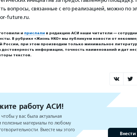
тегических инициатив за предоставленную площадку.
ать вопросы, связанные с его реализацией, можно по 
or-future.ru.
готовили и
прислали
в редакцию АСИ наши читатели — сотрудни
исты. В рубрике «Жизнь НКО» мы публикуем новости от некомм
ей России, при этом производим только минимальное литерату
а достоверность информации, точность наименований и дат нес
вторы текстов.
ите работу АСИ!
чтобы у вас была актуальная
 полезные материалы по любому
готворительности. Вместе мы этого
Внести