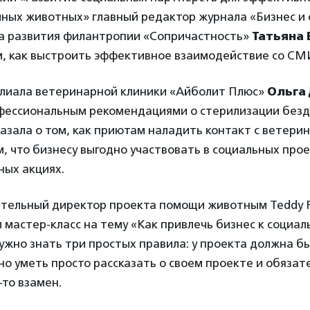
ных животных» главный редактор журнала «Бизнес и
а развития филантропии «Сопричастность»
Татьяна 
м, как выстроить эффективное взаимодействие со СМ
илиала ветеринарной клиники «Айболит Плюс»
Ольга
фессиональным рекомендациями о стерилизации без
азала о том, как приютам наладить контакт с ветер
м, что бизнесу выгодно участвовать в социальных прое
ных акциях.
ительный директор проекта помощи животным Teddy 
 мастер-класс на тему «Как привлечь бизнес к социа
нужно знать три простых правила: у проекта должна б
о уметь просто рассказать о своем проекте и обязат
то взамен.