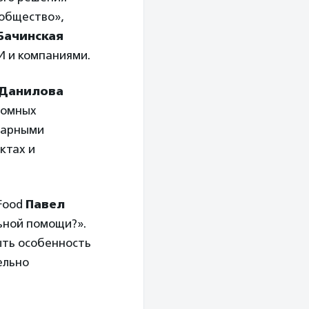
 общество»,
Бачинская
И и компаниями.
 Данилова
домных
инарными
ктах и
Food
Павел
льной помощи?».
ыть особенность
ельно