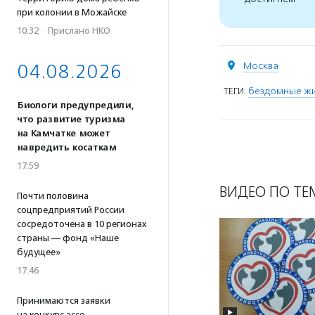
при колонии в Можайске
10:32
·
Прислано НКО
Москва
04.08.2026
ТЕГИ:
бездомные ж
Биологи предупредили,
что развитие туризма
на Камчатке может
навредить косаткам
17:59
ВИДЕО ПО ТЕ
Почти половина
соцпредприятий России
сосредоточена в 10 регионах
страны — фонд «Наше
будущее»
17:46
Принимаются заявки
на конкурс эссе