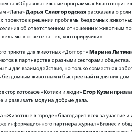
роекта «Образовательные программы» Благотворител
ым «Лапа»
Дарья Славгородская
рассказала о роли
х проектов в решении проблемы бездомных животных
селения об ответственном отношении к животным п
 ведь мы в ответе за тех, кого приручили».
ого приюта для животных «Догпорт»
Марина Литма
ютов в партнерстве с разными секторами общества. 
рыты для взаимодействия, но только совместная раб
ь бездомным животным и быстрее найти для них дом.
ректор котокафе «Котики и люди»
Егор Кузин
призвал
 и развивать моду на добрые дела.
 «Животные в городе» благодарит всех за участие и
акже информационного партнера журнал «Бизнес и общ