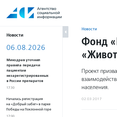
Перейти
к
содержанию
Новости
Новости
Фонд «
06.08.2026
«Живот
Минздрав уточнил
правила передачи
Проект призва
пациентам
незарегистрированных
взаимодействи
в России препаратов
населения.
17:30
02.03.2017
Началась регистрация
на «Добрый забег» в парке
Победы на Поклонной горе
17:00