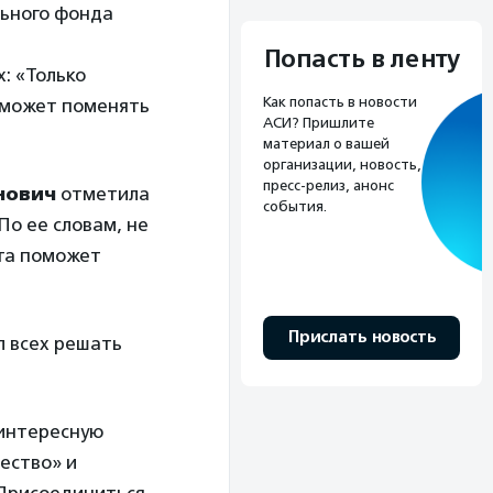
ьного фонда
Попасть в ленту
: «Только
Как попасть в новости
оможет поменять
АСИ? Пришлите
материал о вашей
организации, новость,
пресс-релиз, анонс
нович
отметила
события.
По ее словам, не
ота поможет
Прислать новость
 всех решать
 интересную
ество» и