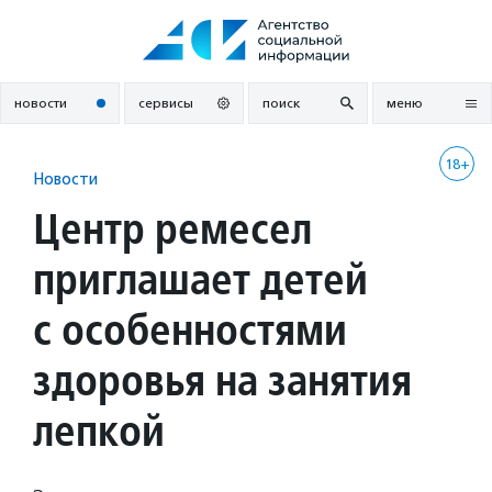
Перейти
к
содержанию
новости
сервисы
поиск
меню
18+
Новости
Центр ремесел
приглашает детей
с особенностями
здоровья на занятия
лепкой