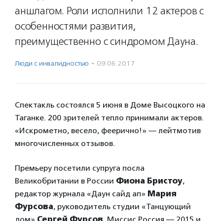
аншлагом. Роли исполнили 12 актеров с
особенностями развития,
преимущественно с синдромом Дауна.
Люди с инвалидностью
·
09.06.2017
Спектакль состоялся 5 июня в Доме Высоцкого на
Таганке. 200 зрителей тепло принимали актеров.
«Искрометно, весело, феерично!» — лейтмотив
многочисленных отзывов.
Премьеру посетили супруга посла
Великобритании в России
Фиона Бристоу
,
редактор журнала «Даун сайд ап»
Мария
Фурсова
, руководитель студии «Танцующий
дом»
Сергей Фурсов
, Миссис Россия — 2015 и