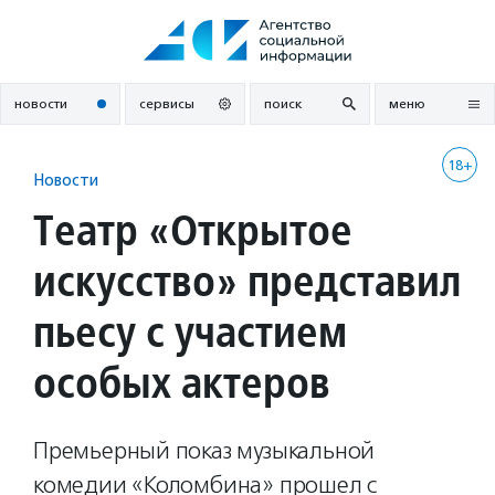
Перейти
к
содержанию
новости
сервисы
поиск
меню
18+
Новости
Театр «Открытое
искусство» представил
пьесу с участием
особых актеров
Премьерный показ музыкальной
комедии «Коломбина» прошел с