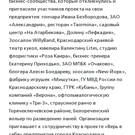
бизнес-сообщества, которые откликнулись и
пригласили участников проекта на свои
предприятия: гончара Ивана Безбородова, ЗАО
«Александрия», ресторан «Taormina», садовый
центр «На Атарбекова», Долину «Лефкадия»,
Зоосалон WillyBand, Краснодарский краевой
театр кукол, ювелира Валентину Lites, студию
флористики «Роза Каира», бизнес-тренера
Екатерину Приходько, ЗАО МПБК «Очаково»,
блогера Алесю Бондареву, зоосалон «New-Йорк»,
фабрику игрушек «Мишутка», ГУ МВД России по
Краснодарскому краю, ГТРК «Кубань», Группу
компаний «Верона», офтольмалогическую
клинику «Три-З», страусиное ранчо в
Горячеключевском районе, Белореченский
вольер по разведению ланей. Организация
приглашает к сотрудничеству в проекте «Верь в
себя» предприятия города Краснодара и