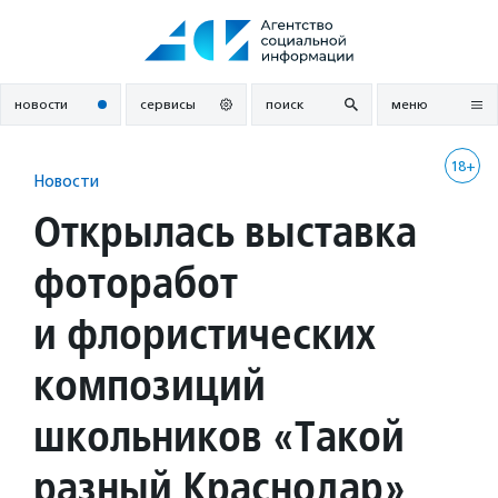
Перейти
к
содержанию
новости
сервисы
поиск
меню
18+
Новости
Открылась выставка
фоторабот
и флористических
композиций
школьников «Такой
разный Краснодар»