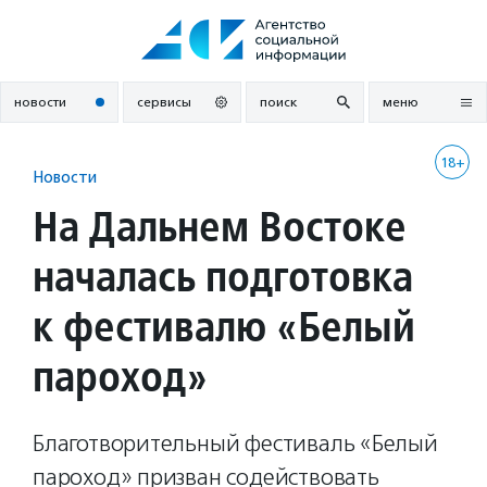
Перейти
к
содержанию
новости
сервисы
поиск
меню
18+
Новости
На Дальнем Востоке
началась подготовка
к фестивалю «Белый
пароход»
Благотворительный фестиваль «Белый
пароход» призван содействовать