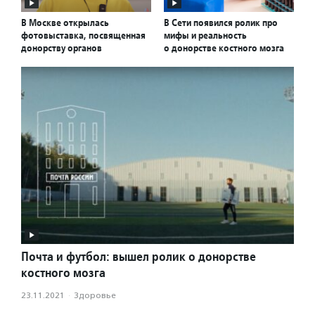
В Москве открылась
В Сети появился ролик про
фотовыставка, посвященная
мифы и реальность
донорству органов
о донорстве костного мозга
Почта и футбол: вышел ролик о донорстве
костного мозга
23.11.2021
·
Здоровье