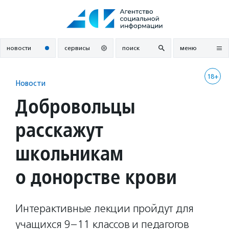
Перейти
к
содержанию
новости
сервисы
поиск
меню
18+
Новости
Добровольцы
расскажут
школьникам
о донорстве крови
Интерактивные лекции пройдут для
учащихся 9–11 классов и педагогов