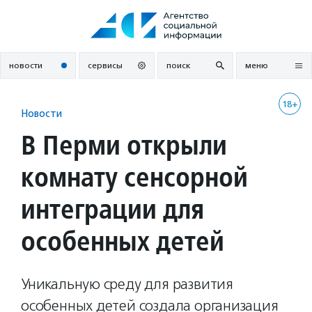
Перейти
к
содержанию
новости
сервисы
поиск
меню
18+
Новости
В Перми открыли
комнату сенсорной
интеграции для
особенных детей
Уникальную среду для развития
особенных детей создала организация