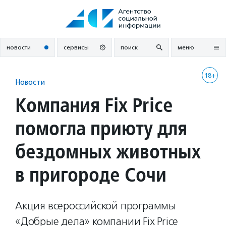
Перейти
к
содержанию
новости
сервисы
поиск
меню
18+
Новости
Компания Fix Price
помогла приюту для
бездомных животных
в пригороде Сочи
Акция всероссийской программы
«Добрые дела» компании Fix Price