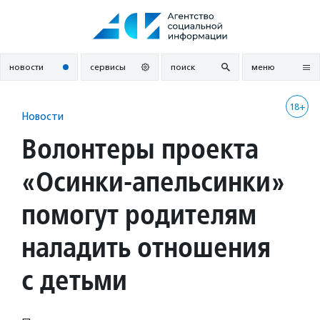
Перейти
к
содержанию
новости
сервисы
поиск
меню
18+
Новости
Волонтеры проекта
«Осинки-апельсинки»
помогут родителям
наладить отношения
с детьми