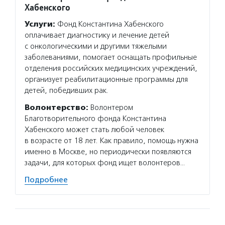
Хабенского
Услуг
Услуги:
Фонд Константина Хабенского
и моло
оплачивает диагностику и лечение детей
и друг
с онкологическими и другими тяжелыми
адресн
заболеваниями, помогает оснащать профильные
а такж
отделения российских медицинских учреждений,
донорс
организует реабилитационные программы для
Волон
детей, победивших рак.
и друж
Волонтерство:
Волонтером
Но вол
Благотворительного фонда Константина
Если в
Хабенского может стать любой человек
заполн
в возрасте от 18 лет. Как правило, помощь нужна
Подро
именно в Москве, но периодически появляются
задачи, для которых фонд ищет волонтеров…
Подробнее