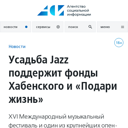
Перейти
к
содержанию
новости
сервисы
поиск
меню
18+
Новости
Усадьба Jazz
поддержит фонды
Хабенского и «Подари
жизнь»
XVI Международный музыкальный
фестиваль и один из крупнейших опен-