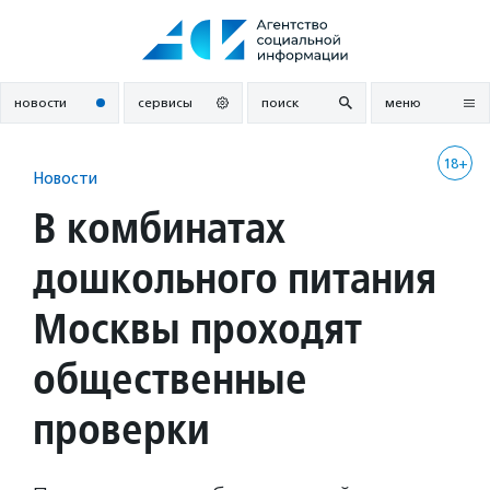
Перейти
к
содержанию
новости
сервисы
поиск
меню
18+
Новости
В комбинатах
дошкольного питания
Москвы проходят
общественные
проверки