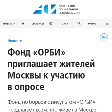
Перейти
к
содержанию
новости
сервисы
поиск
меню
18+
Новости
Фонд «ОРБИ»
приглашает жителей
Москвы к участию
в опросе
Фонд по борьбе с инсультом «ОРБИ»
предлагает всем, кто живет в Москве,