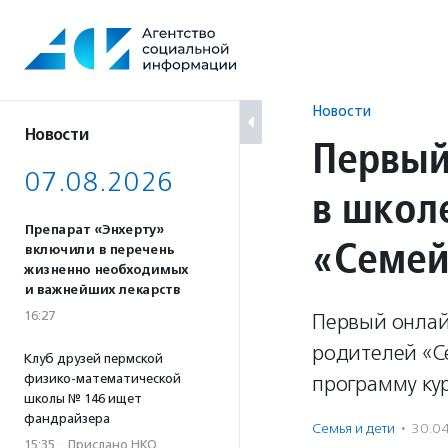
Перейти
к
содержанию
Новости
Новости
Первый
07.08.2026
в школ
Препарат «Энхерту»
«Семей
включили в перечень
жизненно необходимых
и важнейших лекарств
16:27
Первый онлай
родителей «С
Клуб друзей пермской
физико-математической
программу кур
школы № 146 ищет
фандрайзера
Семья и дети
·
30.0
15:35
·
Прислано НКО