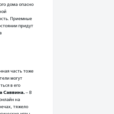
ого дома опасно
ной
ность. Приемные
остоянии придут
в
нная часть тоже
тели могут
ться в его
а Саввина.
– В
онлайн на
речах, тяжело
огические игры