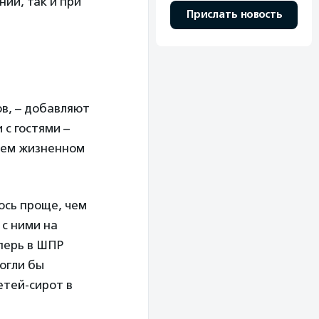
нии, так и при
Прислать новость
в, – добавляют
 с гостями –
оем жизненном
ось проще, чем
 с ними на
еперь в ШПР
могли бы
етей-сирот в