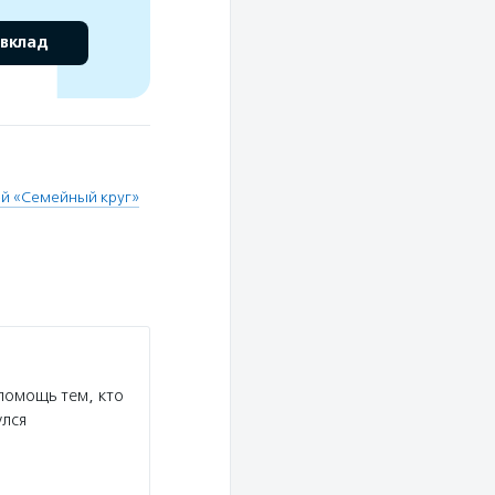
 вклад
й «Семейный круг»
помощь тем, кто
улся