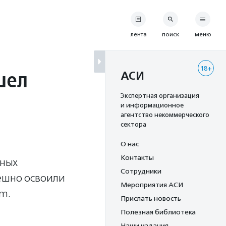
лента
поиск
меню
18+
шел
АСИ
Экспертная организация
и информационное
агентство некоммерческого
сектора
О нас
Контакты
мных
Сотрудники
ешно освоили
Мероприятия АСИ
om.
Прислать новость
Полезная библиотека
Наши издания