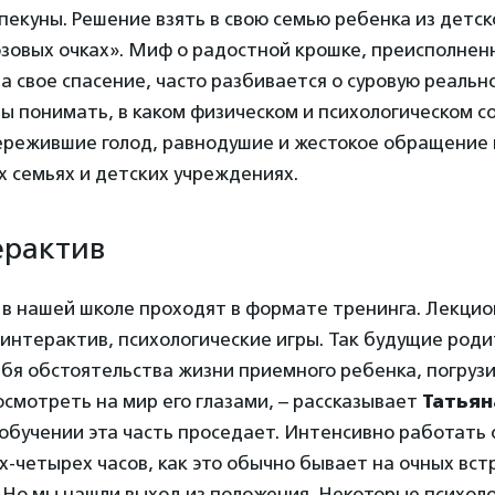
пекуны. Решение взять в свою семью ребенка из детск
озовых очках». Миф о радостной крошке, преисполнен
а свое спасение, часто разбивается о суровую реаль
 понимать, в каком физическом и психологическом с
пережившие голод, равнодушие и жестокое обращение 
 семьях и детских учреждениях.
ерактив
в нашей школе проходят в формате тренинга. Лекцио
 интерактив, психологические игры. Так будущие роди
бя обстоятельства жизни приемного ребенка, погрузи
смотреть на мир его глазами, – рассказывает
Татьян
обучении эта часть проседает. Интенсивно работать 
-четырех часов, как это обычно бывает на очных вст
 Но мы нашли выход из положения. Некоторые психол