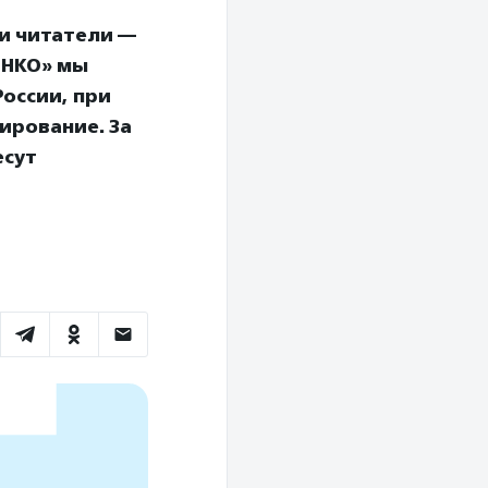
и читатели —
 НКО» мы
оссии, при
ирование. За
есут