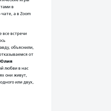
ктами в
чате, а в Zoom
е все встречи
ось
авду, объяснили,
 отказываемся от
Юлия
ой любви в нас
ях они живут,
одного или двух,