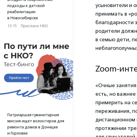
усыновители и о
подходы к детской
реабилитации
принимать в «р
в Новосибирске
благодарности з
13:15
·
Прислано НКО
родители должны
в семью дети, 
неблагополучных
Zoom-инт
«Очные занятия 
есть, но важнее
примерить на се
переживания, по
Патриаршая гуманитарная
дистанционном 
миссия ищет волонтеров для
ремонта домов в Донецке
протяжении трех
и Горловке
для слушателей.