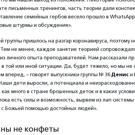
те письменных тренингов, часть теории дали конспе
тавление семейных гербов весело прошло в WhatsApp-
говые штурмы и обсуждения».
 группы пришлось на разгар коронавируса, поэтому н
 Тем не менее, каждое занятие теорией сопровождал
з личного опыта преподавателей. Нам рассказали пр
 в той или иной ситуации. Да, будет тяжело, но мы не
м вперед, – говорят выпускники группы № 36
Денис
и
 Наши дети выросли, а потенциала и неизрасходованн
, как много в стране брошенных деток и в каких услови
пока есть силы и возможность, вырвем из лап системы 
х с Божьей помощью достойных людей».
ны не конфеты