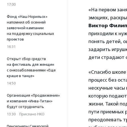
17:00
«На первом заня
Фонд «Наш Норильск»
эмоциях, раскры
напомнил об осенней
Виктор Фили
заявочной кампании
приходили к нуж
на поддержку социальных
проектов
понять детей, о
16:31
задарить игрушк
дети страдают о
Открыт сбор средств
на фестиваль для женщин
с онкозаболеваниями «Еще
«Спасибо школе 
краше в танце»
процесс без ост
14:50
нескучные часы 
которую подают
Организация «Продвижение»
и компания «Инва-Титан»
жизни. Такой по
будут сотрудничать
пути приемных р
13:30
·
Прислано НКО
преодолевать т
Пенсионеры Самарской