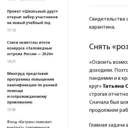
Проект «Школьный друг»
открыл набор участников
Свидетельства о
на новый учебный год
карантина.
15:16
Стали известны итоги
Снять «ро
конкурса «Заповедные
острова России — 2026»
«Освоить возмож
14:21
доходили. Поэто
Минтруд представил
пандемии и в к
программы повышения
квалификации по ранней
круг»
Татьяна 
помощи
строгая отчетно
и сопровождаемому
Сначала был шок
проживанию
продолжили рабо
13:45
Фонд «Катрен» поможет
Главная задача 
внедрить современные