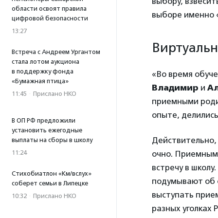
выбору, взвесит
области освоят правила
выборе именно «
цифровой безопасности
13:27
Виртуальн
Встреча с Андреем Ургантом
стала лотом аукциона
в поддержку фонда
«Во время обуч
«Бумажная птица»
Владимир
и
А
11:45
·
Прислано НКО
приемными роди
опыте, делились
В ОП РФ предложили
установить ежегодные
Действительно, 
выплаты на сборы в школу
11:24
очно. Приемным 
встречу в школу
Стихобиатлон «Км/вслух»
подумывают об о
соберет семьи в Липецке
выступать прие
10:32
·
Прислано НКО
разных уголках Р