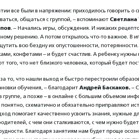
тии все были в напряжении: приходилось говорить о с
ваться, общаться с группой, – вспоминают
Светлана
ппов
. – Начались игры, обсуждения. И никаких рецепт
ному решению. А потом открылось что-то важное. В и
щутить всю бездну их опустошенности, потерянности.
ами, конфетами – и будет счастлив. А ребенку нужны
т того, что нет близкого человека, который будет по
за то, что нашли выход и быстро перестроили образ
ановки обучения, – благодарит
Андрей Баскаков.
– С
в группе, а позже – в онлайне с большим объемом ин
 понятно, схематично и обязательно приправляют ис
дход помогает качественно усвоить знания, нужные д
одителей, с чем они сталкиваются, с чем нужно будет
рудности. Благодаря занятиям нам будет проще осозн