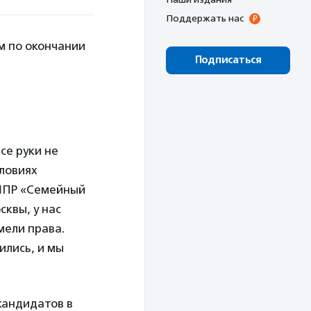
Поддержать нас
м по окончании
Подписаться
се руки не
словиях
 ШПР «Семейный
квы, у нас
мели права.
ились, и мы
кандидатов в