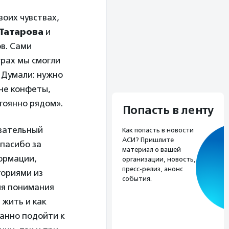
воих чувствах,
 Татарова
и
ов. Сами
грах мы смогли
 Думали: нужно
 не конфеты,
стоянно рядом».
Попасть в ленту
овательный
Как попасть в новости
АСИ? Пришлите
пасибо за
материал о вашей
формации,
организации, новость,
пресс-релиз, анонс
ториями из
события.
ля понимания
 жить и как
анно подойти к