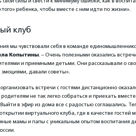
ь свои силы и свести к минимуму ошибки, как в воспита
того» ребенка, чтобы вместе с ним идти по жизни».
ый клуб
ения мы чувствовали себя в команде единомышленнико
лла Копытины
. – Очень полезными оказались встречи
телями и приемными детьми. Они рассказывали о св
 эмоциями, давали советы».
организовать встречи с гостями дистанционно оказал
родителям не так легко собраться и приехать вместе
. Выйти в эфир из дома все с радостью соглашались. Т
ткрытии виртуального клуба, где в качестве гостей 
мные мамы и папы с уникальным опытом воспитания д
оссии.