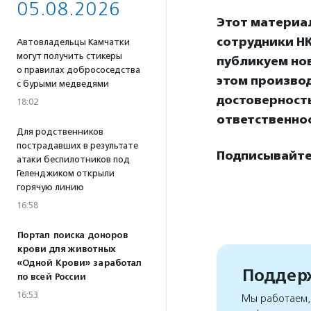
05.08.2026
Этот материа
сотрудники НК
Автовладельцы Камчатки
могут получить стикеры
публикуем нов
о правилах добрососедства
этом произво
с бурыми медведями
достоверност
18:02
ответственнос
Для родственников
пострадавших в результате
Подписывайте
атаки беспилотников под
Геленджиком открыли
горячую линию
16:58
Портал поиска доноров
крови для животных
«Одной Крови» заработал
Поддерж
по всей России
16:53
Мы работаем, 