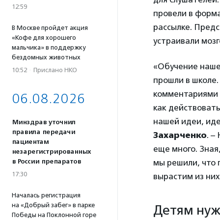
12:59
провели в форма
рассылке. Предс
В Москве пройдет акция
«Кофе для хорошего
устраивали моз
мальчика» в поддержку
бездомных животных
«Обучение нашей
10:52
·
Прислано НКО
прошли в школе.
комментариями и
06.08.2026
как действовать
нашей идеи, иде
Минздрав уточнил
правила передачи
Захарченко
. –
пациентам
еще много. Зная
незарегистрированных
в России препаратов
мы решили, что 
17:30
вырастим из ни
Началась регистрация
на «Добрый забег» в парке
Детям нуж
Победы на Поклонной горе