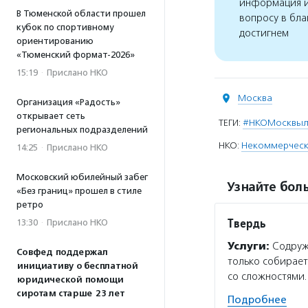
информация и
В Тюменской области прошел
вопросу в бла
кубок по спортивному
достигнем
ориентированию
«Тюменский формат-2026»
15:19
·
Прислано НКО
Москва
Организация «Радость»
открывает сеть
ТЕГИ:
#НКОМосквы
региональных подразделений
НКО:
Некоммерческо
14:25
·
Прислано НКО
Московский юбилейный забег
Узнайте боль
«Без границ» прошел в стиле
ретро
Твердь
13:30
·
Прислано НКО
Услуги:
Содруже
Совфед поддержал
только собираетс
инициативу о бесплатной
со сложностями.
юридической помощи
сиротам старше 23 лет
Подробнее