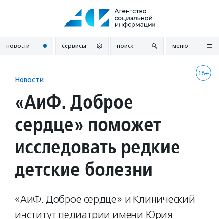
Перейти
к
содержанию
новости
сервисы
поиск
меню
18+
Новости
«АиФ. Доброе
сердце» поможет
исследовать редкие
детские болезни
«АиФ. Доброе сердце» и Клинический
институт педиатрии имени Юрия